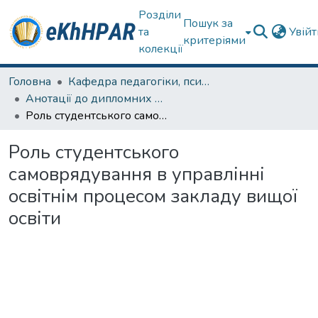
Розділи
Пошук за
та
Увій
критеріями
колекції
Головна
Кафедра педагогіки, психології, початкової освіти та освітнього менеджменту
Анотації до дипломних робіт
Роль студентського самоврядування в управлінні освітнім процесом закладу вищої освіти
Роль студентського
самоврядування в управлінні
освітнім процесом закладу вищої
освіти