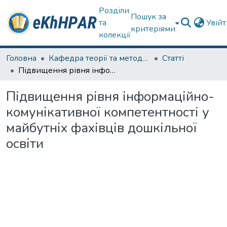
Розділи
Пошук за
та
Увій
критеріями
колекції
Головна
Кафедра теорії та методик дошкільної освіти
Статті
Підвищення рівня інформаційно-комунікативної компетентності у майбутніх фахівців дошкільної освіти
Підвищення рівня інформаційно-
комунікативної компетентності у
майбутніх фахівців дошкільної
освіти