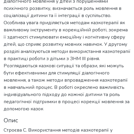
діалогічного мовлення у дітей з порушеннями
психічного розвитку, визначається роль мовлення в
соціалізації дитини та її інтеграції в суспільство.
Особлива увага приділяється методам казкотерапії як
важливому інструменту в корекційній роботі, зокрема
її здатності стимулювати емоційну і когнітивну сферу
дітей, що сприяє розвитку мовних навичок. У другому
розділі аналізуються методи використання казкотерапії
в практиці роботи з дітьми з ЗНМ ІІІ рівня.
Розглядаються казкові ситуації та образи, які можуть
бути ефективними для стимуляції діалогічного
мовлення, а також методи впровадження казкотерапії
в навчальний процес. В роботі окреслено важливість
індивідуального підходу до кожної дитини та роль
педагогічної підтримки в процесі корекції мовлення за
допомогою казок
Опис
Строєва С. Використання методів казкотерапії у