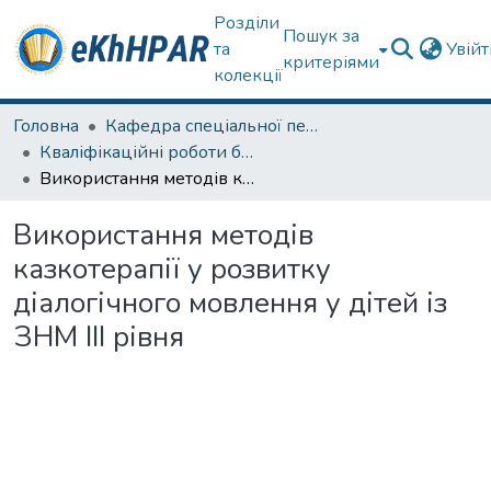
Розділи
Пошук за
та
Увій
критеріями
колекції
Головна
Кафедра спеціальної педагогіки і психології та інклюзивної освіти
Кваліфікаційні роботи бакалаврів
Використання методів казкотерапії у розвитку діалогічного мовлення у дітей із ЗНМ ІІІ рівня
Використання методів
казкотерапії у розвитку
діалогічного мовлення у дітей із
ЗНМ ІІІ рівня