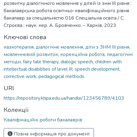
розвитку діалогічного мовлення у дітей із знм ІІІ рівня :
бакалаврська робота освітньо-кваліфікаційного рівня
бакалавр за cпецiальнicтю 016 Cпеціальна освіта / С.
Строєва ; наук. кер. А. Бровченко. – Харків, 2023
Ключові слова
казкотерапія, діалогічне мовлення, діти з ЗНМ ІІІ рівня,
мовленнєвий розвиток, корекційна робота, педагогічні
методи
,
fairy tale therapy, dialogic speech, children with
intellectual disabilities of level III, speech development,
corrective work, pedagogical methods
URI
https://repository.khpa.edu.ua/handle/123456789/4103
Колекції
Кваліфікаційні роботи бакалаврів
Повна інформація про документ