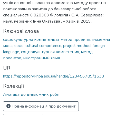
учнів основної школи за допомогою методу проектів :
пояснювальна записка до бакалаврської роботи
спеціальності 6.020303 Філологія / Є. А. Северілова ;
наук. керівник Інна Окатьєва . – Харків, 2019.
Ключові слова
соціокультурна компетенція, метод проектів, іноземна
мова
,
socio-cultural competence, project method, foreign
language
,
социокультурная компетения, метод
проектов, иностранный язык.
URI
https://repository.khpa.edu.ua/handle/123456789/1533
Колекції
Анотації до дипломних робіт
Повна інформація про документ