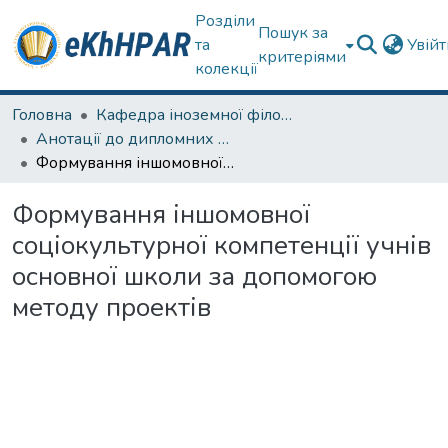
Розділи
Пошук за
та
Увій
критеріями
колекції
Головна
Кафедра іноземної філології
Анотації до дипломних робіт
Формування іншомовної соціокультурної компетенції учнів основної школи за допомогою методу проектів
Формування іншомовної
соціокультурної компетенції учнів
основної школи за допомогою
методу проектів