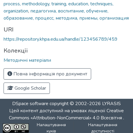
process, methodology, training, education, techniques,
organization
,
педагогика, воспитание, обучение,
образование, процесс, методика, приемы, организация
URI
https://repository.khpa.edu.ua/handle/123456789/459
Колекції
Методичні матеріали
Повна інформація про документ
Google Scholar
DSpace software
copyright © 2002-2026
LYRASIS
Цей контент доступний на умовах ліцензії
Creative
Commons «Attribution-NonCommercial» 4.0 Всесвітня
.
Налаштування
Налаштування
куків
доступності