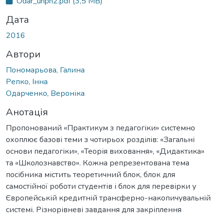
Odar_unph2.pdf
(3,5 MB)
Дата
2016
Автори
Пономарьова, Галина
Репко, Інна
Одарченко, Вероніка
Анотація
Пропонований «Практикум з педагогіки» системно
охоплює базові теми з чотирьох розділів: «Загальні
основи педагогіки», «Теорія виховання», «Дидактика»
та «Школознавство». Кожна репрезентована тема
посібника містить теоретичний блок, блок для
самостійної роботи студентів і блок для перевірки у
Європейській кредитній трансферно-накопичувальній
системі. Різнорівневі завдання для закріплення