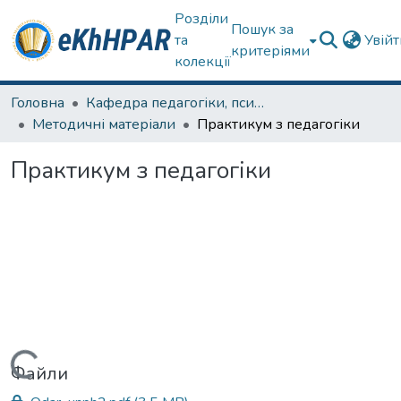
Розділи
Пошук за
та
Увій
критеріями
колекції
Головна
Кафедра педагогіки, психології, початкової освіти та освітнього менеджменту
Методичні матеріали
Практикум з педагогіки
Практикум з педагогіки
Вантажиться...
Файли