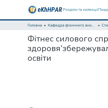
Розділи та колекції
Пошу
Головна
Кафедра фізичного виховання та спортивного вдосконалення
Ста
Фітнес силового сп
здоровя’збережуваль
освіти