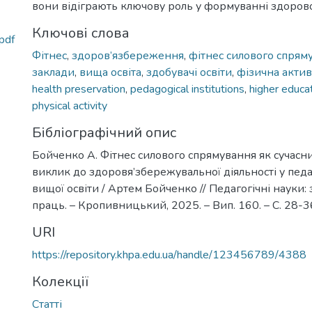
вони відіграють ключову роль у формуванні здоровог
Ключові слова
pdf
Фітнес
,
здоров’язбереження
,
фітнес силового спрям
заклади
,
вища освіта
,
здобувачі освіти
,
фізична актив
health preservation
,
pedagogical institutions
,
higher educa
physical activity
Бібліографічний опис
Бойченко А. Фітнес силового спрямування як сучасн
виклик до здоровя’збережувальної діяльності у пед
вищої освіти / Артем Бойченко // Педагогічні науки: 
праць. – Кропивницький, 2025. – Вип. 160. – С. 28-3
URI
https://repository.khpa.edu.ua/handle/123456789/4388
Колекції
Статті