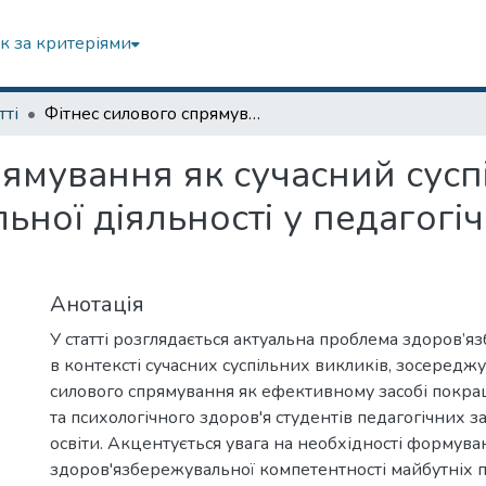
к за критеріями
тті
Фітнес силового спрямування як сучасний суспільний виклик до здоровя’збережувальної діяльності у педагогічних закладах вищої освіти
рямування як сучасний сусп
ної діяльності у педагогі
Анотація
У статті розглядається актуальна проблема здоров’
в контексті сучасних суспільних викликів, зосередж
силового спрямування як ефективному засобі покр
та психологічного здоров'я студентів педагогічних з
освіти. Акцентується увага на необхідності формува
здоров'язбережувальної компетентності майбутніх пе