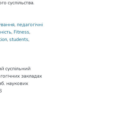
о суспільства.
ування
,
педагогічні
ність
,
Fitness
,
tion
,
students
,
ий суспільний
агогічних закладах
зб. наукових
6