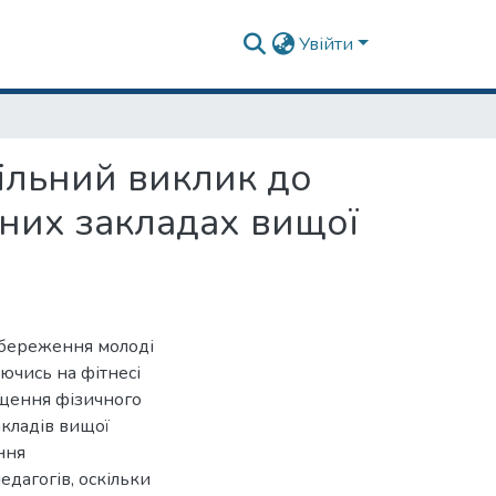
Увійти
ільний виклик до
чних закладах вищої
язбереження молоді
уючись на фітнесі
ащення фізичного
акладів вищої
ння
дагогів, оскільки