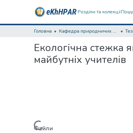
Розділи та колекції
Пошу
Головна
Кафедра природничих наук та здоров'язбереження
Те
Екологічна стежка я
майбутніх учителів
Файли