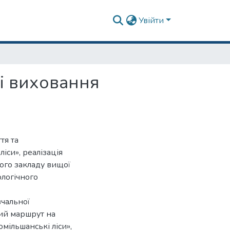
Увійти
 і виховання
тя та
іси», реалізація
ного закладу вищої
ологічного
чальної
ний маршрут на
мільшанські ліси»,