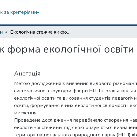
к за критеріями
зи
Екологічна стежка як форма екологічної освіти і виховання майбутніх учителів
к форма екологічної освіти
Анотація
Метою дослідження є вивчення видового різноманіт
систематичної структури флори НПП «Гомільшанські л
екологічної освіти та виховання студентів педагогіч
освіти, формування в них екологічної свідомості і ек
мислення.
Проведене дослідження передбачало створення нав
екологічної стежини, під якою розуміється визначе
території національного природного парку (НПП) «Го