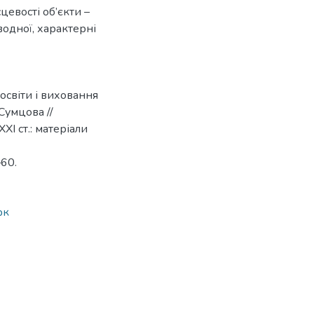
цевості об’єкти –
водної, характерні
 освіти і виховання
 Сумцова //
ХІ ст.: матеріали
–60.
рк