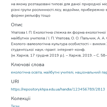
на якому розташовані типові для даної природної міс
різні групи рослинності лісу, водойми, прибережно-
форми рельєфу тощо
Опис
Упатова І. П. Екологічна стежка як форма екологічної
майбутніх учителів / І. П. Упатова, О. О. Пальчик, А. А.
Еколого-валеологічна культура особистості – виклик Х
студентської наук.-практ. інтернет-конф.
(м. Харків, 17 грудня 2019 р.). – Харків, 2019. – С. 58
Ключові слова
екологічна освіта, майбутні учителі, національний па
URI
https://repository.khpa.edu.ua/handle/123456789/2813
Колекції
Тези