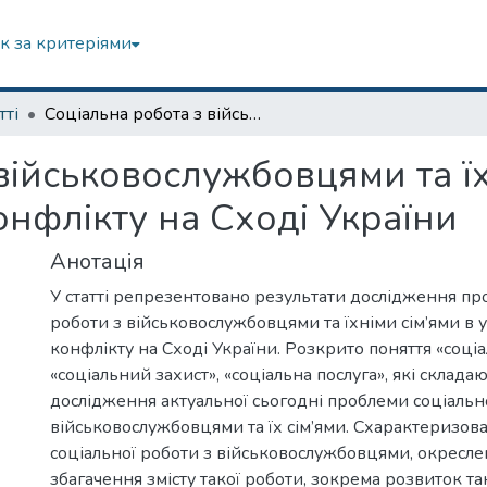
к за критеріями
тті
Соціальна робота з військовослужбовцями та їхніми сім’ями в умовах тривалого конфлікту на Сході України
військовослужбовцями та їх
нфлікту на Сході України
Анотація
У статті репрезентовано результати дослідження пр
роботи з військовослужбовцями та їхніми сім’ями в 
конфлікту на Сході України. Розкрито поняття «соціа
«соціальний захист», «соціальна послуга», які склада
дослідження актуальної сьогодні проблеми соціальн
військовослужбовцями та їх сім’ями. Схарактеризова
соціальної роботи з військовослужбовцями, окресле
збагачення змісту такої роботи, зокрема розвиток та