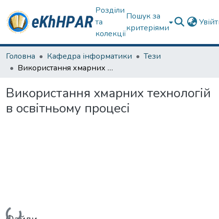
Розділи
Пошук за
та
Увій
критеріями
колекції
Головна
Кафедра інформатики
Тези
Використання хмарних технологій в освітньому процесі
Використання хмарних технологій
в освітньому процесі
Вантажиться...