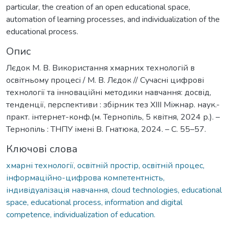
particular, the creation of an open educational space,
automation of learning processes, and individualization of the
educational process.
Опис
Лєдок М. В. Використання хмарних технологій в
освітньому процесі / М. В. Лєдок // Сучасні цифрові
технології та інноваційні методики навчання: досвід,
тенденції, перспективи : збірник тез XIІІ Міжнар. наук.-
практ. інтернет-конф.(м. Тернопіль, 5 квітня, 2024 р.). –
Тернопіль : ТНПУ імені В. Гнатюка, 2024. – C. 55–57.
Ключові слова
хмарні технології, освітній простір, освітній процес,
інформаційно-цифрова компетентність,
індивідуалізація навчання
,
cloud technologies, educational
space, educational process, information and digital
competence, individualization of education.