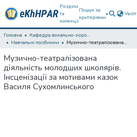
Розділи
Пошук за
та
Увій
критеріями
колекції
Головна
Кафедра вокально-хорової підготовки вчителя
Навчальні посібники
Музично-театралізована діяльність молодших школярів. Інсценізації за мотивами казок Василя Сухомлинського
Музично-театралізована
діяльність молодших школярів.
Інсценізації за мотивами казок
Василя Сухомлинського