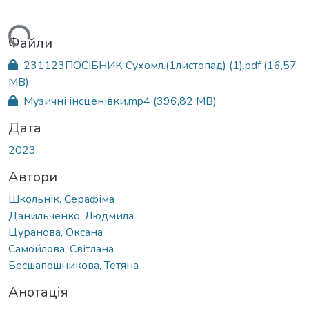
ться...
Файли
231123ПОСІБНИК Сухомл.(1листопад) (1).pdf
(16,57
MB)
Музичні інсценівки.mp4
(396,82 MB)
Дата
2023
Автори
Школьнік, Серафіма
Данильченко, Людмила
Цуранова, Оксана
Самойлова, Світлана
Бесшапошникова, Тетяна
Анотація