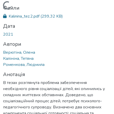
Вантажиться...
Файли
Kalinina_tez.2.pdf
(299,32 KB)
Дата
2021
Автори
Верютіна, Олена
Калініна, Тетяна
Роменкова, Людмила
Анотація
В тезах розглянута проблема забезпечення
необхідного рівня соціалізації дітей, які опинились у
складних життєвих обставинах. Доведено, що
соціалізаційний процес дітей, потребує психолого-
педагогічного супроводу. Визначено два основних
компонента соціальної готовності: соціальна та