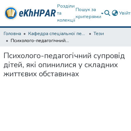
Розділи
Пошук за
та
Увій
критеріями
колекції
Головна
Кафедра спеціальної педагогіки і психології та інклюзивної освіти
Тези
Психолого-педагогічний супровід дітей, які опинилися у складних життєвих обставинах
Психолого-педагогічний супровід
дітей, які опинилися у складних
життєвих обставинах