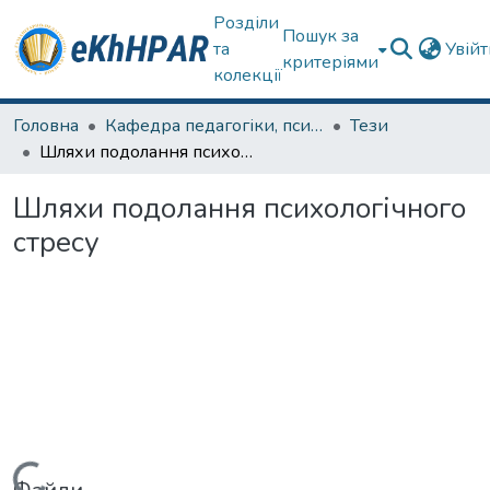
Розділи
Пошук за
та
Увій
критеріями
колекції
Головна
Кафедра педагогіки, психології, початкової освіти та освітнього менеджменту
Тези
Шляхи подолання психологічного стресу
Шляхи подолання психологічного
стресу