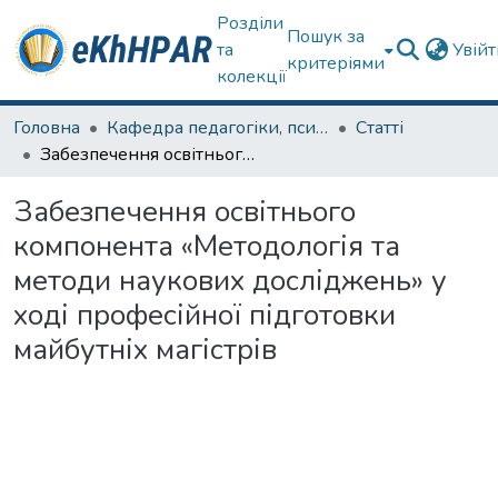
Розділи
Пошук за
та
Увій
критеріями
колекції
Головна
Кафедра педагогіки, психології, початкової освіти та освітнього менеджменту
Статті
Забезпечення освітнього компонента «Методологія та методи наукових досліджень» у ході професійної підготовки майбутніх магістрів
Забезпечення освітнього
компонента «Методологія та
методи наукових досліджень» у
ході професійної підготовки
майбутніх магістрів