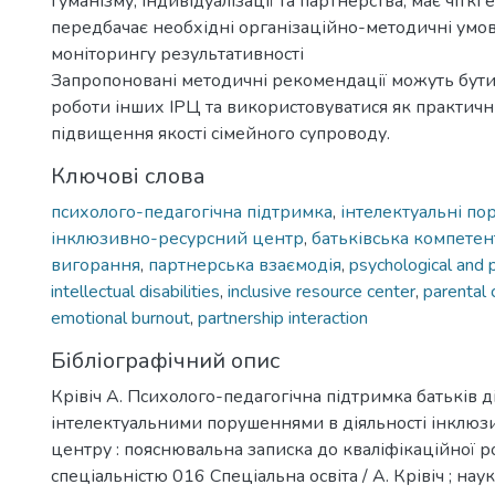
гуманізму, індивідуалізації та партнерства, має чіткі е
передбачає необхідні організаційно-методичні умов
моніторингу результативності
Запропоновані методичні рекомендації можуть бути
роботи інших ІРЦ та використовуватися як практичн
підвищення якості сімейного супроводу.
Ключові слова
психолого-педагогічна підтримка
,
інтелектуальні п
інклюзивно-ресурсний центр
,
батьківська компетен
вигорання
,
партнерська взаємодія
,
psychological and 
intellectual disabilities
,
inclusive resource center
,
parental
emotional burnout
,
partnership interaction
Бібліографічний опис
Крівіч А. Психолого-педагогічна підтримка батьків д
інтелектуальними порушеннями в діяльності інклюз
центру : пояснювальна записка до кваліфікаційної ро
спеціальністю 016 Спеціальна освіта / А. Крівіч ; наук.