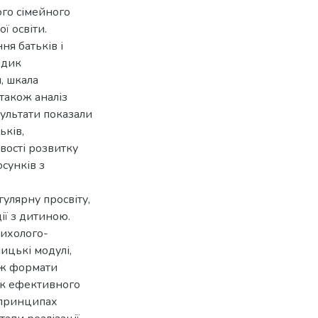
ого сімейного
ї освіти.
я батьків і
одик
, шкала
 також аналіз
ультати показали
ьків,
вості розвитку
сунків з
улярну просвіту,
ії з дитиною.
сихолого-
ицькі модулі,
кож формати
ок ефективного
 принципах