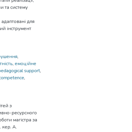
тапи реалізації,
и та систему
 адаптовані для
ий інструмент
орушення
,
тність
,
емоційне
pedagogical support
,
 competence
,
ітей з
ивно-ресурсного
боти магістра за
 кер. А.