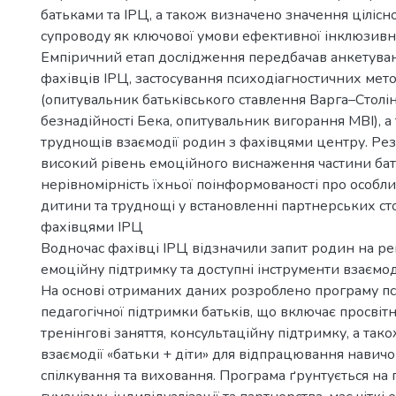
батьками та ІРЦ, а також визначено значення цілісн
супроводу як ключової умови ефективної інклюзивно
Емпіричний етап дослідження передбачав анкетуванн
фахівців ІРЦ, застосування психодіагностичних мет
(опитувальник батьківського ставлення Варга–Столін
безнадійності Бека, опитувальник вигорання МВІ), а
труднощів взаємодії родин з фахівцями центру. Рез
високий рівень емоційного виснаження частини бат
нерівномірність їхньої поінформованості про особли
дитини та труднощі у встановленні партнерських сто
фахівцями ІРЦ
Водночас фахівці ІРЦ відзначили запит родин на рег
емоційну підтримку та доступні інструменти взаємод
На основі отриманих даних розроблено програму п
педагогічної підтримки батьків, що включає просвітн
тренінгові заняття, консультаційну підтримку, а та
взаємодії «батьки + діти» для відпрацювання навич
спілкування та виховання. Програма ґрунтується на