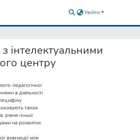
Увійти
 з інтелектуальними
ого центру
лого-педагогічної
ннями в діяльності
специфіку
виховують таких
, рівня їхньої
вцями на розвиток
ої взаємодії між