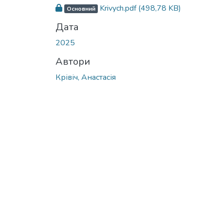
Krivych.pdf
(498,78 KB)
Основний
Дата
2025
Автори
Крівіч, Анастасія