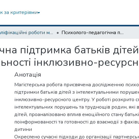
к за критеріями
Кваліфікаційні роботи магістрів
Психолого-педагогічна підтримка батьків дітей з інтелектуальними порушеннями в діяльності інклюзивно-ресурсного центру
на підтримка батьків дітей
ьності інклюзивно-ресурсн
Анотація
Магістерська робота присвячена дослідженню психо
підтримки батьків дітей з інтелектуальними поруше
інклюзивно-ресурсного центру. У роботі розкрито 
інтелектуальних порушень та труднощів родин, які 
дітей, проаналізовано вплив емоційного стану батьків
поінформованості та готовності до взаємодії з фахі
дитини
Окреслено сучасні підходи до організації партнерськ