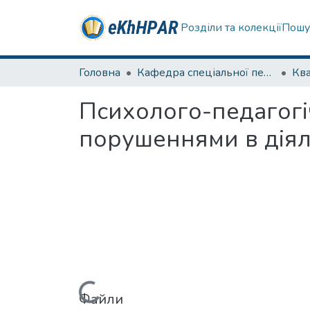
Розділи та колекції
Пошу
Головна
Кафедра спеціальної педагогіки і психології та інклюзивної освіти
Психолого-педагогіч
порушеннями в діял
Вантажиться...
Файли