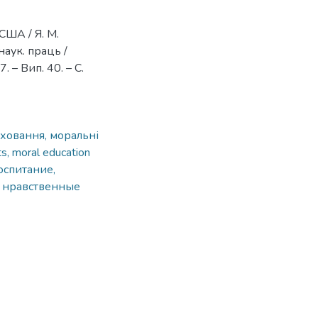
США / Я. М.
наук. праць /
7. – Вип. 40. – С.
ховання, моральні
ts, moral education
оспитание,
, нравственные