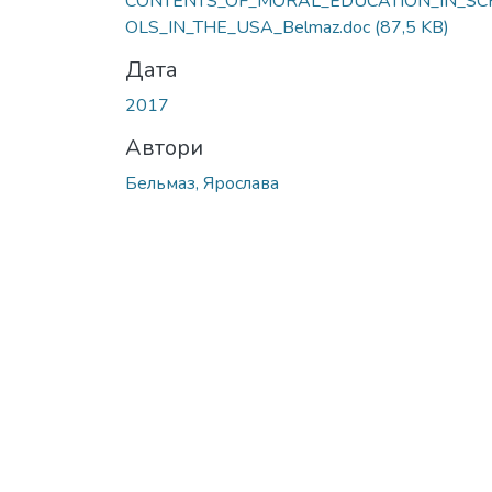
CONTENTS_OF_MORAL_EDUCATION_IN_SC
OLS_IN_THE_USA_Belmaz.doc
(87,5 KB)
Дата
2017
Автори
Бельмаз, Ярослава