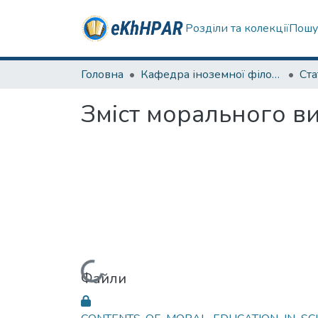
Розділи та колекції
Пошу
Головна
Кафедра іноземної філології
Ста
Зміст морального 
Вантажиться...
Файли