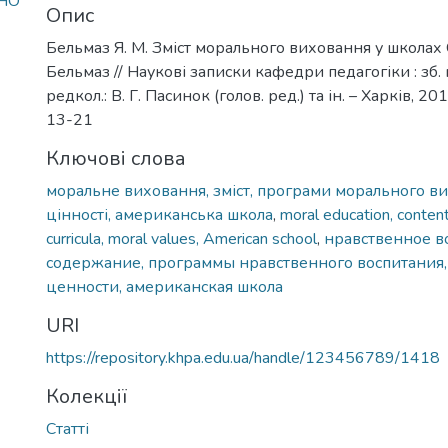
HO
Опис
Бельмаз Я. М. Зміст морального виховання у школах 
Бельмаз // Наукові записки кафедри педагогіки : зб. 
редкол.: В. Г. Пасинок (голов. ред.) та ін. – Харків, 201
13-21
Ключові слова
моральне виховання, зміст, програми морального ви
цінності, американська школа
,
moral education, conten
curricula, moral values, American school
,
нравственное в
содержание, программы нравственного воспитания
ценности, американская школа
URI
https://repository.khpa.edu.ua/handle/123456789/1418
Колекції
Статті