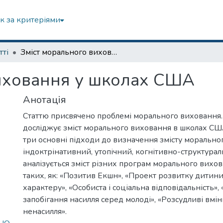
к за критеріями
тті
Зміст морального виховання у школах США
виховання у школах США
Анотація
Статтю присвячено проблемі морального виховання.
досліджує зміст морального виховання в школах СШ
три основні підходи до визначення змісту морально
індоктрінативний, утопічний, когнітивно-структурал
аналізується зміст різних програм морального вихо
таких, як: «Позитив Екшн», «Проект розвитку дитини
характеру», «Особиста і соціальна відповідальність»
запобігання насилля серед молоді», «Розсудливі вмін
ненасилля».