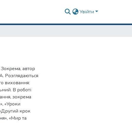
Увійти
 Зокрема, автор
А. Розглядаються
го виховання:
ьний. В роботі
вання, зокрема
», «Уроки
, «Другий крок
ня», «Мир та