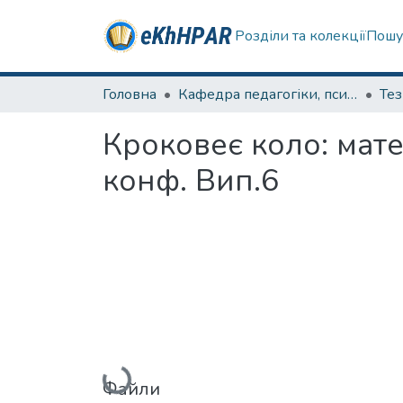
Розділи та колекції
Пошу
Головна
Кафедра педагогіки, психології, початкової освіти та освітнього менеджменту
Те
Кроковеє коло: мате
конф. Вип.6
Вантажиться...
Файли