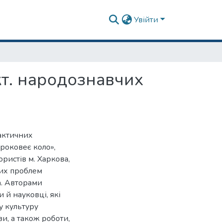
Увійти
акт. народознавчих
рактичних
роковеє коло»,
ристів м. Харкова,
них проблем
а. Авторами
и й науковці, які
у культуру
зи, а також роботи,