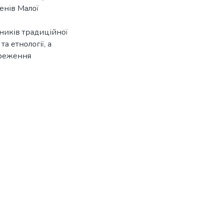
енів Малої
ників традиційної
а етнології, а
ереження