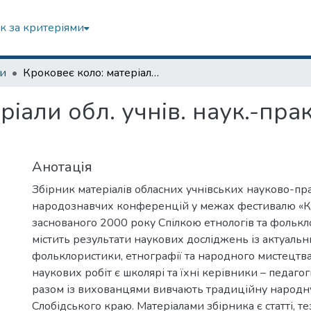
к за критеріями
зи
Кроковеє коло: матеріали обл. учнів. наук.-практ. народознавчих конф. Вип.6
ріали обл. учнів. наук.-пр
Анотація
Збірник матеріалів обласних учнівських науково-п
народознавчих конференцій у межах фестивалю «К
заснованого 2000 року Спілкою етнологів та фолькло
містить результати наукових досліджень із актуаль
фольклористики, етнографії та народного мистецтв
наукових робіт є школярі та їхні керівники – педагог
разом із вихованцями вивчають традиційну народн
Слобідського краю. Матеріалами збірника є статті, те