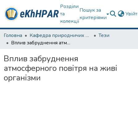
Розділи
Пошук за
та
Увій
критеріями
колекції
Головна
Кафедра природничих наук та здоров'язбереження
Тези
Вплив забруднення атмосферного повітря на живі організми
Вплив забруднення
атмосферного повітря на живі
організми