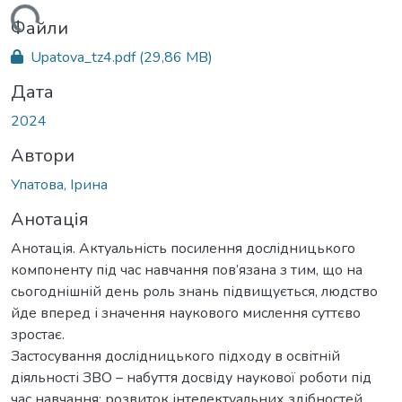
ться...
Файли
Upatova_tz4.pdf
(29,86 MB)
Дата
2024
Автори
Упатова, Ірина
Анотація
Анотація. Актуальність посилення дослідницького
компоненту під час навчання пов’язана з тим, що на
сьогоднішній день роль знань підвищується, людство
йде вперед і значення наукового мислення суттєво
зростає.
Застосування дослідницького підходу в освітній
діяльності ЗВО – набуття досвіду наукової роботи під
час навчання; розвиток інтелектуальних здібностей,