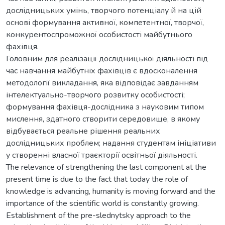
дослідницьких умінь, творчого потенціалу й на цій
основі формування активної, компетентної, творчої,
конкурентоспроможної особистості майбутнього
фахівця.
Головним для реалізації дослідницької діяльності під
час навчання майбутніх фахівців є вдосконалення
методології викладання, яка відповідає завданням
інтелектуально-творчого розвитку особистості;
формування фахівця-дослідника з науковим типом
мислення, здатного створити середовище, в якому
відбувається реальне рішення реальних
дослідницьких проблем; надання студентам ініціативи
у створенні власної траєкторії освітньої діяльності.
The relevance of strengthening the last component at the
present time is due to the fact that today the role of
knowledge is advancing, humanity is moving forward and the
importance of the scientific world is constantly growing.
Establishment of the pre-slednytsky approach to the