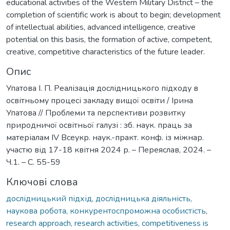
educational activities of the Western Military District – the
completion of scientific work is about to begin; development
of intellectual abilities, advanced intelligence, creative
potential on this basis, the formation of active, competent,
creative, competitive characteristics of the future leader.
Опис
Упатова І. П. Реалізація дослідницького підходу в
освітньому процесі закладу вищої освіти / Ірина
Упатова // Проблеми та перспективи розвитку
природничої освітньої галузі : зб. наук. праць за
матеріалам ІV Всеукр. наук.-практ. конф. із міжнар.
участю від 17-18 квітня 2024 р. – Переяслав, 2024. –
Ч.1. – С. 55-59
Ключові слова
дослідницький підхід, дослідницька діяльність,
наукова робота, конкурентоспроможна особистість
,
research approach, research activities, competitiveness is