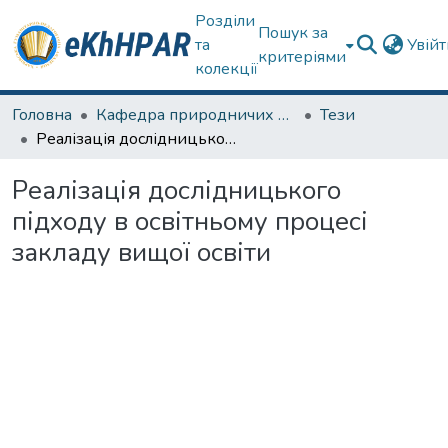
Розділи
Пошук за
та
Увій
критеріями
колекції
Головна
Кафедра природничих наук та здоров'язбереження
Тези
Реалізація дослідницького підходу в освітньому процесі закладу вищої освіти
Реалізація дослідницького
підходу в освітньому процесі
закладу вищої освіти