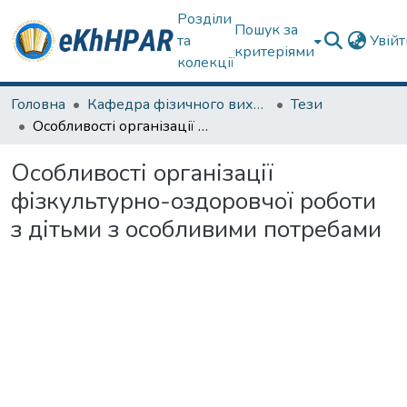
Розділи
Пошук за
та
Увій
критеріями
колекції
Головна
Кафедра фізичного виховання та спортивного вдосконалення
Тези
Особливості організації фізкультурно-оздоровчої роботи з дітьми з особливими потребами
Особливості організації
фізкультурно-оздоровчої роботи
з дітьми з особливими потребами