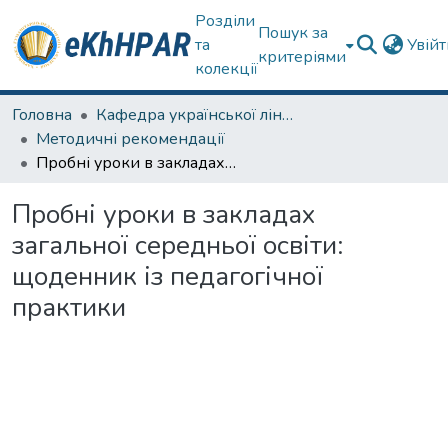
Розділи
Пошук за
та
Увій
критеріями
колекції
Головна
Кафедра української лінгвістики, літератури та методики навчання
Методичні рекомендації
Пробні уроки в закладах загальної середньої освіти: щоденник із педагогічної практики
Пробні уроки в закладах
загальної середньої освіти:
щоденник із педагогічної
практики