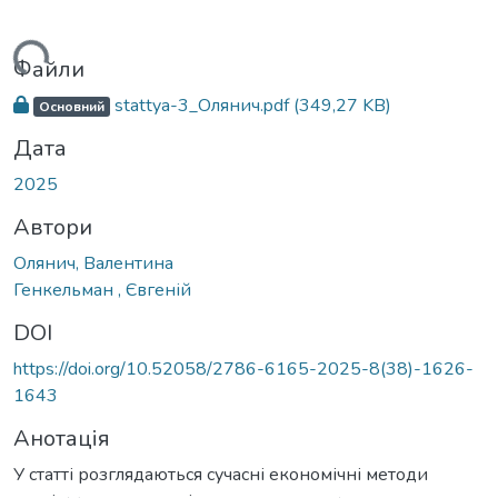
ься...
Файли
stattya-3_Олянич.pdf
(349,27 KB)
Основний
Дата
2025
Автори
Олянич, Валентина
Генкельман , Євгеній
DOI
https://doi.org/10.52058/2786-6165-2025-8(38)-1626-
1643
Анотація
У статті розглядаються сучасні економічні методи