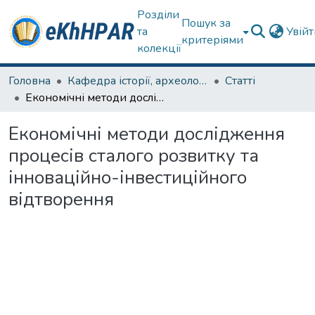
Розділи
Пошук за
та
Увій
критеріями
колекції
Головна
Кафедра історії, археології та гуманітарних наук
Статті
Економічні методи дослідження процесів сталого розвитку та інноваційно-інвестиційного відтворення
Економічні методи дослідження
процесів сталого розвитку та
інноваційно-інвестиційного
відтворення