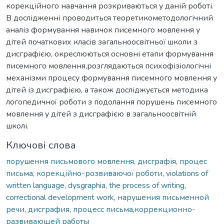
корекційного навчання розкриваються у даній роботі.
В дослідженні проводиться теоретикометодологічний
аналіз формування навичок писемного мовлення у
дітей початкових класів загальноосвітньої школи з
дисграфією, окреслюються основні етапи формування
писемного мовлення,розглядаються психофізіологічні
механізми процесу формування писемного мовлення у
дітей із дисграфією, а також досліджується методика
логопедичної роботи з подолання порушень писемного
мовлення у дітей з дисграфією в загальноосвітній
школі.
Ключові слова
порушення письмового мовлення, дисграфія, процес
письма, корекційно-розвиваючої роботи
,
violations of
written language, dysgraphia, the process of writing,
correctional development work
,
нарушения письменной
речи, дисграфия, процесс письма,коррекционно-
развивающей работы