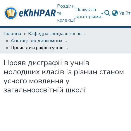
Розділи
Пошук за
та
Увій
критеріями
колекції
Головна
Кафедра спеціальної педагогіки і психології та інклюзивної освіти
Анотації до дипломних робіт
Прояв дисграфії в учнів молодших класів із різним станом усного мовлення у загальноосвітній школі
Прояв дисграфії в учнів
молодших класів із різним станом
усного мовлення у
загальноосвітній школі