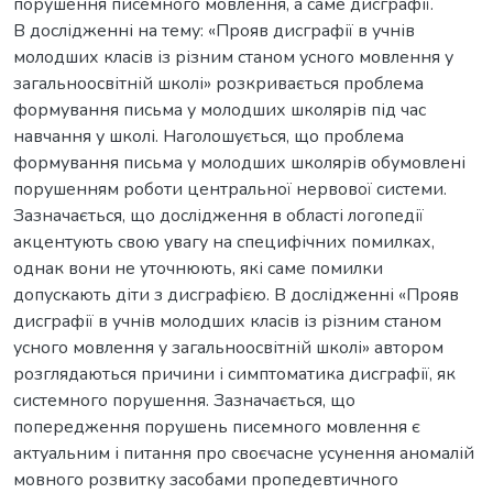
порушення писемного мовлення, а саме дисграфії.
В дослідженні на тему: «Прояв дисграфії в учнів
молодших класів із різним станом усного мовлення у
загальноосвітній школі» розкривається проблема
формування письма у молодших школярів під час
навчання у школі. Наголошується, що проблема
формування письма у молодших школярів обумовлені
порушенням роботи центральної нервової системи.
Зазначається, що дослідження в області логопедії
акцентують свою увагу на специфічних помилках,
однак вони не уточнюють, які саме помилки
допускають діти з дисграфією. В дослідженні «Прояв
дисграфії в учнів молодших класів із різним станом
усного мовлення у загальноосвітній школі» автором
розглядаються причини і симптоматика дисграфії, як
системного порушення. Зазначається, що
попередження порушень писемного мовлення є
актуальним і питання про своєчасне усунення аномалій
мовного розвитку засобами пропедевтичного