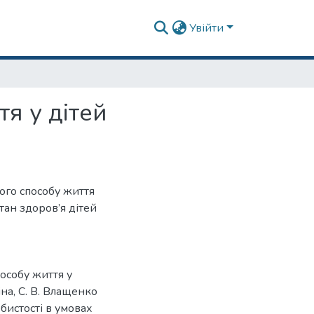
Увійти
я у дітей
ого способу життя
тан здоров’я дітей
особу життя у
іна, С. В. Влащенко
бистості в умовах