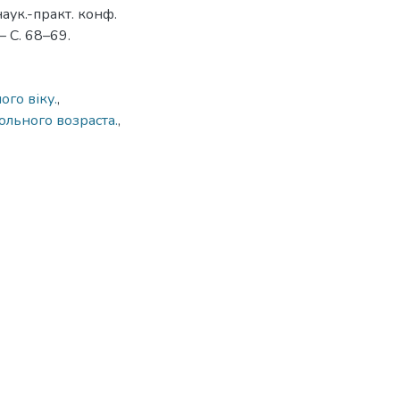
наук.-практ. конф.
– С. 68–69.
го віку.
,
льного возраста.
,