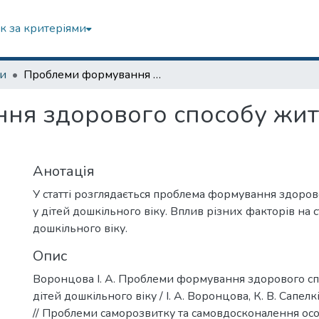
к за критеріями
зи
Проблеми формування здорового способу життя у дітей дошкільного віку
я здорового способу житт
Анотація
У статті розглядається проблема формування здоров
у дітей дошкільного віку. Вплив різних факторів на с
дошкільного віку.
Опис
Воронцова І. А. Проблеми формування здорового сп
дітей дошкільного віку / І. А. Воронцова, К. В. Сапелк
// Проблеми саморозвитку та самовдосконалення осо