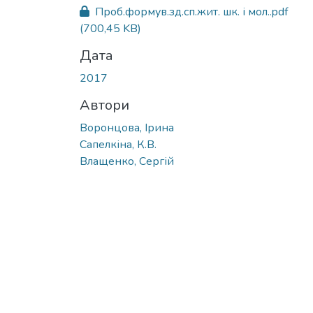
Проб.формув.зд.сп.жит. шк. і мол..pdf
(700,45 KB)
Дата
2017
Автори
Воронцова, Ірина
Сапелкіна, К.В.
Влащенко, Сергій