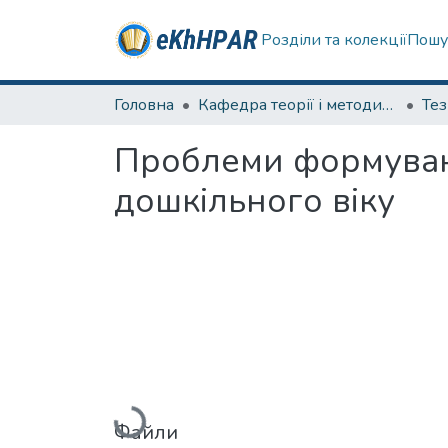
Розділи та колекції
Пошу
Головна
Кафедра теорії і методики фізичного виховання
Те
Проблеми формуванн
дошкільного віку
Вантажиться...
Файли