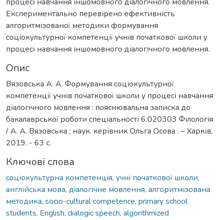
процесі навчання іншомовного діалогічного мовлення.
Експериментально перевірено ефективність
алгоритмізованої методики формування
соціокультурної компетенції учнів початкової школи у
процесі навчання іншомовного діалогічного мовлення.
Опис
Вязовська А. А. Формування соціокультурної
компетенції учнів початкової школи у процесі навчання
діалогічного мовлення : пояснювальна записка до
бакалаврської роботи спеціальності 6.020303 Філологія
/ А. А. Вязовська ; наук. керівник Ольга Осова . – Харків,
2019. - 63 с.
Ключові слова
соціокультурна компетенція, учні початкової школи,
англійська мова, діалогічне мовлення, алгоритмізована
методика
,
socio-cultural competence, primary school
students, English, dialogic speech, algorithmized