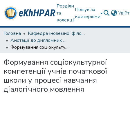
Розділи
Пошук за
та
Увій
критеріями
колекції
Головна
Кафедра іноземної філології
Анотації до дипломних робіт
Формування соціокультурної компетенції учнів початкової школи у процесі навчання діалогічного мовлення
Формування соціокультурної
компетенції учнів початкової
школи у процесі навчання
діалогічного мовлення