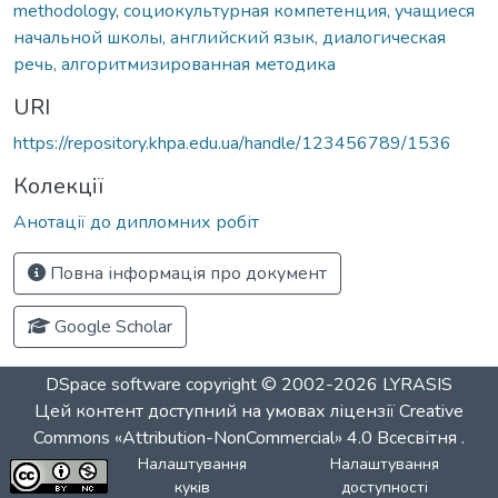
methodology
,
социокультурная компетенция, учащиеся
начальной школы, английский язык, диалогическая
речь, алгоритмизированная методика
URI
https://repository.khpa.edu.ua/handle/123456789/1536
Колекції
Анотації до дипломних робіт
Повна інформація про документ
Google Scholar
DSpace software
copyright © 2002-2026
LYRASIS
Цей контент доступний на умовах ліцензії
Creative
Commons «Attribution-NonCommercial» 4.0 Всесвітня
.
Налаштування
Налаштування
куків
доступності