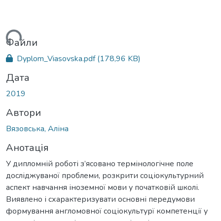
иться...
Файли
Dyplom_Viasovska.pdf
(178,96 KB)
Дата
2019
Автори
Вязовська, Аліна
Анотація
У дипломній роботі з’ясовано термінологічне поле
досліджуваної проблеми, розкрити соціокультурний
аспект навчання іноземної мови у початковій школі.
Виявлено і схарактеризувати основні передумови
формування англомовної соціокультурї компетенції у