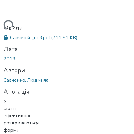
ься...
Файли
Савченко_ст.3.pdf
(711,51 KB)
Дата
2019
Автори
Савченко, Людмила
Анотація
У
статті
ефективної
розкриваються
форми