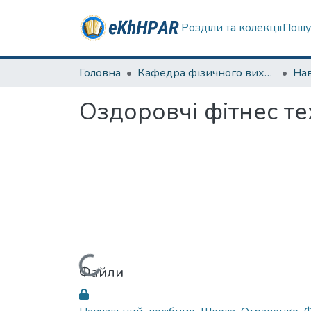
Розділи та колекції
Пошу
Головна
Кафедра фізичного виховання та спортивного вдосконалення
Нав
Оздоровчі фітнес те
Вантажиться...
Файли