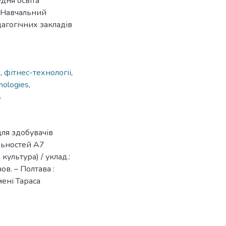
едня освіта
. Навчальний
дагогічних закладів
я
,
фітнес-технологіі
,
hnologies
,
s
 для здобувачів
льностей А7
культура) / уклад.:
ов. – Полтава :
ені Тараса