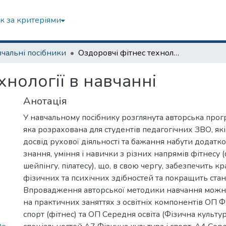
к за критеріями
чальні посібники
Оздоровчі фітнес технології в навчанні
хнології в навчанні
Анотація
У навчальному посібнику розглянута авторська прогр
яка розрахована для студентів педагогічних ЗВО, як
досвід рухової діяльності та бажання набути додатко
знання, уміння і навички з різних напрямів фітнесу 
шейпінгу, пілатесу), що, в свою чергу, забезпечить 
фізичних та психічних здібностей та покращить стан і
Впровадження авторської методики навчання можн
на практичних заняттях з освітніх компонентів ОП Фі
спорт (фітнес) та ОП Середня освіта (Фізична культур