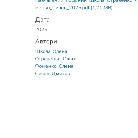
Навчальний_посібник_Школа_Отравенко_
менко_Сичов_2025.pdf
(1,21 MB)
Дата
2025
Автори
Школа, Олена
Отравенко, Ольга
Фоменко, Олена
Сичов, Дмитро