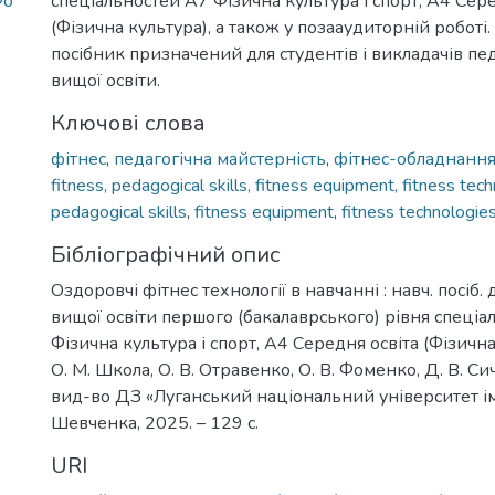
Фо
спеціальностей А7 Фізична культура і спорт, А4 Сер
(Фізична культура), а також у позааудиторній роботі
посібник призначений для студентів і викладачів пе
вищої освіти.
Ключові слова
фітнес
,
педагогічна майстерність
,
фітнес-обладнанн
fitness, pedagogical skills, fitness equipment, fitness tec
pedagogical skills
,
fitness equipment
,
fitness technologie
Бібліографічний опис
Оздоровчі фітнес технології в навчанні : навч. посіб.
вищої освіти першого (бакалаврського) рівня спеціа
Фізична культура і спорт, А4 Середня освіта (Фізична 
О. М. Школа, О. В. Отравенко, О. В. Фоменко, Д. В. Сич
вид-во ДЗ «Луганський національний університет ім
Шевченка, 2025. – 129 с.
URI