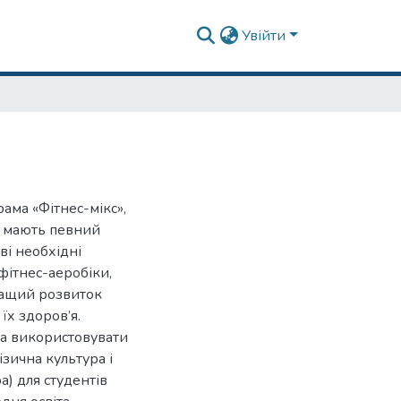
Увійти
ама «Фітнес-мікс»,
і мають певний
ві необхідні
(фітнес-аеробіки,
кращий розвиток
̈х здоров’я.
а використовувати
зична культура і
а) для студентів