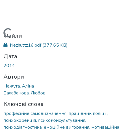
Вантажиться...
Файли
Nezhuttz16.pdf
(377,65 KB)
Дата
2014
Автори
Нежута, Аліна
Балабанова, Любов
Ключові слова
професійне самовизначення, працівник поліції,
психокорекція, психоконсультування,
психодіагностика, емоційне вигорання, мотиваційна