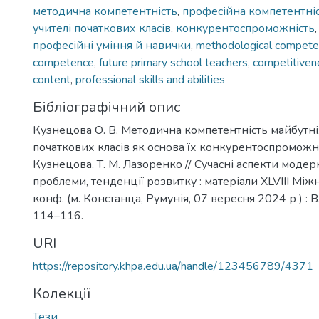
методична компетентність
,
професійна компетентні
учителі початкових класів
,
конкурентоспроможність
професійні уміння й навички
,
methodological compet
competence
,
future primary school teachers
,
competitiven
content
,
professional skills and abilities
Бібліографічний опис
Кузнецова О. В. Методична компетентність майбутні
початкових класів як основа їх конкурентоспроможно
Кузнецова, Т. М. Лазоренко // Сучасні аспекти модерні
проблеми, тенденції розвитку : матеріали XLVІІІ Між
конф. (м. Констанца, Румунія, 07 вересня 2024 р ) : 
114–116.
URI
https://repository.khpa.edu.ua/handle/123456789/4371
Колекції
Тези