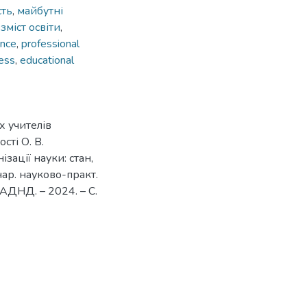
сть
,
майбутні
,
зміст освіти
,
ence
,
professional
ess
,
educational
х учителів
сті О. В.
зації науки: стан,
нар. науково-практ.
ВАДНД. – 2024. – С.