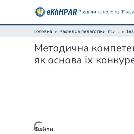
Розділи та колекції
Пошу
Головна
Кафедра педагогіки, психології, початкової освіти та освітнього менеджменту
Те
Методична компетент
як основа їх конку
Файли