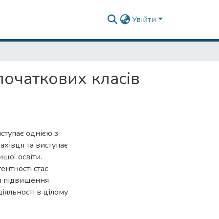
Увійти
початкових класів
ступає однією з
хівця та виступає
ищої освіти.
ентності стає
ля підвищення
іяльності в цілому