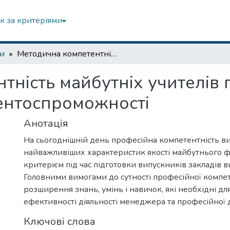
к за критеріями
зи
Методична компетентність майбутніх учителів початкових класів як основа їх конкурентоспроможності
ність майбутніх учителів 
рентоспроможності
Анотація
На сьогоднішній день професійна компетентність ви
найважливіших характеристик якості майбутнього фа
критерієм під час підготовки випускників закладів в
Головними вимогами до сутності професійної компет
розширення знань, умінь і навичок, які необхідні д
ефективності діяльності менеджера та професійної д
Ключові слова