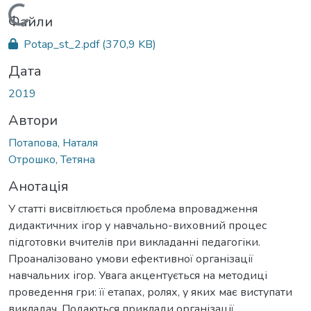
Вантажиться...
Файли
Potap_st_2.pdf
(370,9 KB)
Дата
2019
Автори
Потапова, Наталя
Отрошко, Тетяна
Анотація
У статті висвітлюється проблема впровадження
дидактичних ігор у навчально-виховний процес
підготовки вчителів при викладанні педагогіки.
Проаналізовано умови ефективної організації
навчальних ігор. Увага акцентується на методиці
проведення гри: її етапах, ролях, у яких має виступати
викладач. Подаються приклади організації