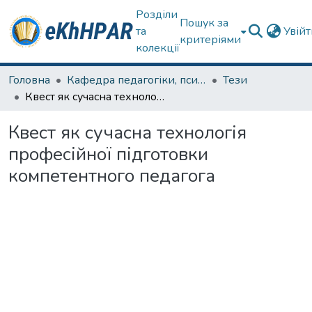
Розділи
Пошук за
та
Увій
критеріями
колекції
Головна
Кафедра педагогіки, психології, початкової освіти та освітнього менеджменту
Тези
Квест як сучасна технологія професійної підготовки компетентного педагога
Квест як сучасна технологія
професійної підготовки
компетентного педагога