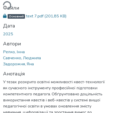
ься...
Файли
text 7.pdf
(201,85 KB)
Основний
Дата
2025
Автори
Репко, Інна
Савченко, Людмила
Задорожня, Яна
Анотація
У тезах розкрито освітні можливості квест-технології
як сучасного інструменту професійної підготовки
компетентного педагога. Обґрунтовано доцільність
використання квестів і веб-квестів у системі вищої
педагогічної освіти в умовах оновлення змісту
навчання, цифровізації та зростання вимог до