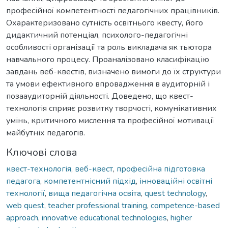
професійної компетентності педагогічних працівників.
Охарактеризовано сутність освітнього квесту, його
дидактичний потенціал, психолого-педагогічні
особливості організації та роль викладача як тьютора
навчального процесу. Проаналізовано класифікацію
завдань веб-квестів, визначено вимоги до їх структури
та умови ефективного впровадження в аудиторній і
позааудиторній діяльності. Доведено, що квест-
технологія сприяє розвитку творчості, комунікативних
умінь, критичного мислення та професійної мотивації
майбутніх педагогів.
Ключові слова
квест-технологія
,
веб-квест
,
професійна підготовка
педагога
,
компетентнісний підхід
,
інноваційні освітні
технології
,
вища педагогічна освіта
,
quest technology
,
web quest, teacher professional training
,
competence-based
approach
,
innovative educational technologies
,
higher