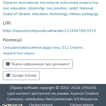
України, виховання, технологія, військова педагогіка
,
civic education, citizenship, civic position, cadet, National
Guard of Ukraine, education, technology, military pedagogy
URI
https://repository.khpa.edu.ua/handle/123456789/3913
Колекції
Спеціалізована вчена рада спец. 011 Освітні,
педагогічні науки
Повна інформація про документ
Google Scholar
DSpace software
copyright © 2002-2026
LYRASIS
Цей контент доступний на умовах ліцензії
Creative
Commons «Attribution-NonCommercial» 4.0 Всесвітня
.
Налаштування
Налаштування