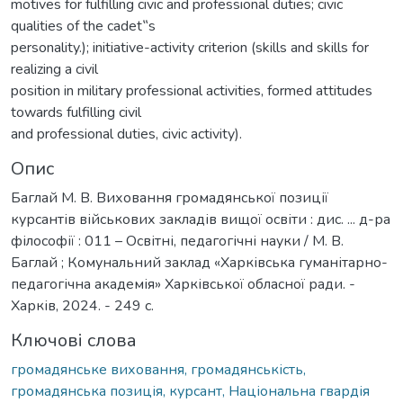
motives for fulfilling civic and professional duties; civic
qualities of the cadet‟s
personality.); initiative-activity criterion (skills and skills for
realizing a civil
position in military professional activities, formed attitudes
towards fulfilling civil
and professional duties, civic activity).
Опис
Баглай М. В. Виховання громадянської позиції
курсантів військових закладів вищої освіти : дис. ... д-ра
філософії : 011 – Освітні, педагогічні науки / М. В.
Баглай ; Комунальний заклад «Харківська гуманітарно-
педагогічна академія» Харківської обласної ради. -
Харків, 2024. - 249 с.
Ключові слова
громадянське виховання, громадянськість,
громадянська позиція, курсант, Національна гвардія