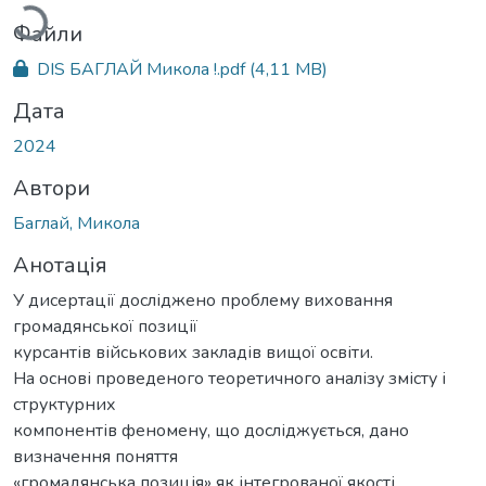
Файли
DIS БАГЛАЙ Микола !.pdf
(4,11 MB)
Дата
2024
Автори
Баглай, Микола
Анотація
У дисертації досліджено проблему виховання
громадянської позиції
курсантів військових закладів вищої освіти.
На основі проведеного теоретичного аналізу змісту і
структурних
компонентів феномену, що досліджується, дано
визначення поняття
«громадянська позиція» як інтегрованої якості