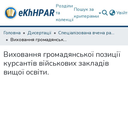
Розділи
Пошук за
та
Увій
критеріями
колекції
Головна
Дисертації
Спеціалізована вчена рада спец. 011 Освітні, педагогічні науки
Виховання громадянської позиції курсантів військових закладів вищої освіти.
Виховання громадянської позиції
курсантів військових закладів
вищої освіти.
Вантажиться...