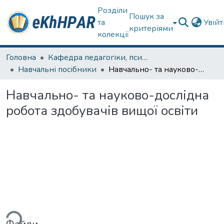
Розділи
Пошук за
та
Увій
критеріями
колекції
Головна
Кафедра педагогіки, психології, початкової освіти та освітнього менеджменту
Навчальні посібники
Навчально- та науково-дослідна робота здобувачів вищої освіти
Навчально- та науково-дослідна
робота здобувачів вищої освіти
ться...