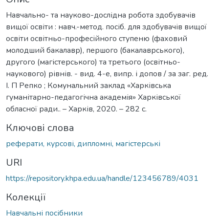
Навчально- та науково-дослідна робота здобувачів
вищої освіти : навч.-метод. посіб. для здобувачів вищої
освіти освітньо-професійного ступеню (фаховий
молодший бакалавр), першого (бакалаврського),
другого (магістерського) та третього (освітньо-
наукового) рівнів. - вид. 4-е, випр. і допов / за заг. ред.
І. П Репко ; Комунальний заклад «Харківська
гуманітарно-педагогічна академія» Харківської
обласної ради.. – Харків, 2020. – 282 с.
Ключові слова
реферати, курсові, дипломні, магістерські
URI
https://repository.khpa.edu.ua/handle/123456789/4031
Колекції
Навчальні посібники