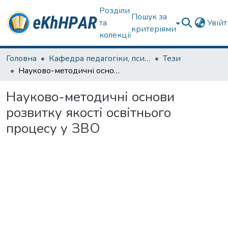
Розділи
Пошук за
та
Увій
критеріями
колекції
Головна
Кафедра педагогіки, психології, початкової освіти та освітнього менеджменту
Тези
Науково-методичні основи розвитку якості освітнього процесу у ЗВО
Науково-методичні основи
розвитку якості освітнього
процесу у ЗВО