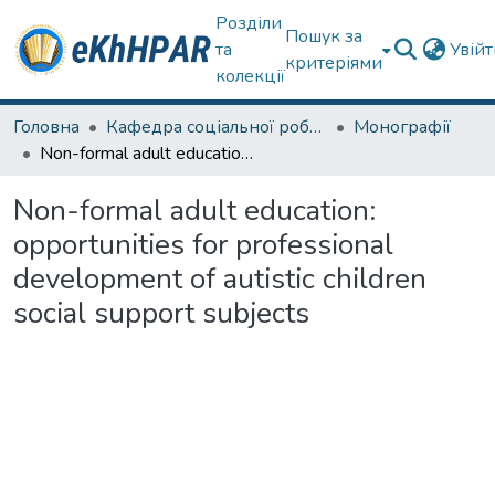
Розділи
Пошук за
та
Увій
критеріями
колекції
Головна
Кафедра соціальної роботи
Монографії
Non-formal adult education: opportunities for professional development of autistic children social support subjects
Non-formal adult education:
opportunities for professional
development of autistic children
social support subjects