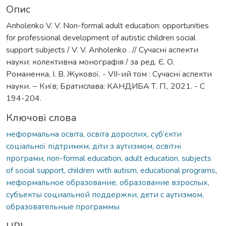
Опис
Anholenko V. V. Non-formal adult education: opportunities
for professional development of autistic children social
support subjects / V. V. Anholenko . // Сучасні аспекти
науки: колективна монографія / за ред. Є. О.
Романенка, І. В. Жукової. - VII-ий том : Сучасні аспекти
науки. − Київ; Братислава: КАНДИБА Т. П., 2021. - С
194-204.
Ключові слова
неформальна освіта, освіта дорослих, суб’єкти
соціальної підтримкм, діти з аутизмом, освітні
програми
,
non-formal education, adult education, subjects
of social support, children with autism, educational programs
,
неформальное образование, образование взрослых,
субъекты социальной поддержки, дети с аутизмом,
образовательные программы