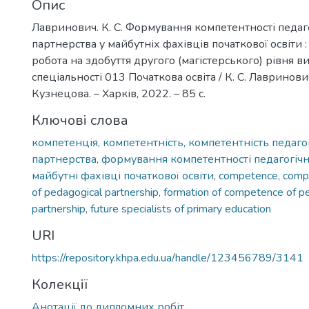
Опис
Лавринович. К. С. Формування компетентності педаг
партнерства у майбутніх фахівців початкової освіти 
робота на здобуття другого (магістерського) рівня ви
спеціальності 013 Початкова освіта / К. С. Лавринович;
Кузнецова. – Харків, 2022. – 85 с.
Ключові слова
компетенція, компетентність, компетентність педаго
партнерства, формування компетентності педагогічн
майбутні фахівці початкової освіти
,
competence, comp
of pedagogical partnership, formation of competence of p
partnership, future specialists of primary education
URI
https://repository.khpa.edu.ua/handle/123456789/3141
Колекції
Анотації до дипломних робіт