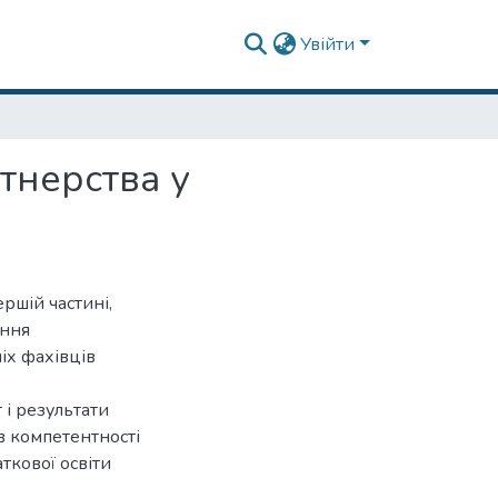
Увійти
тнерства у
ершій частині,
ання
іх фахівців
 і результати
в компетентності
ткової освіти