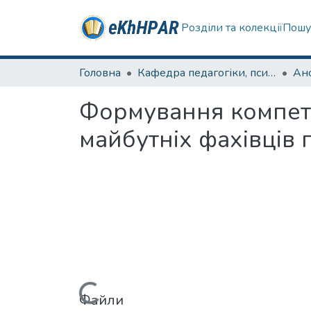
Розділи та колекції
Пошу
Головна
Кафедра педагогіки, психології, початкової освіти та освітнього менеджменту
Формування компете
майбутніх фахівців 
Файли