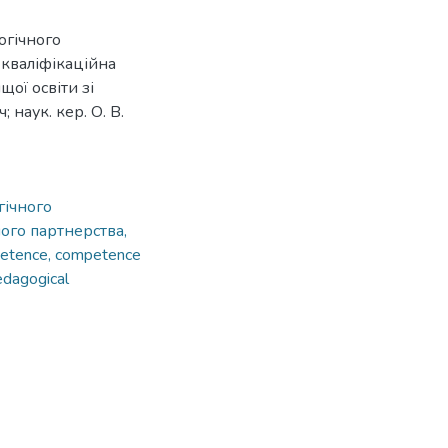
огічного
: кваліфікаційна
щої освіти зі
 наук. кер. О. В.
гічного
ого партнерства,
etence, competence
edagogical