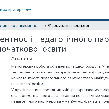
к за критеріями
Анотації до дипломних робіт
Формування компетентності педагогічного партнерства у майбутніх фахівців початкової освіти
нтності педагогічного пар
початкової освіти
Анотація
Магістерська робота складається з двох розділів. У п
теоретичній, розглянуті теоретичні аспекти формув
компетентності педагогічного партнерства у майбутн
початкової освіти.
У другій частині, дослідницькій, розкриваються зміст
експериментального дослідження педагогічних умо
педагогічного партнерства у майбутніх фахівців поча