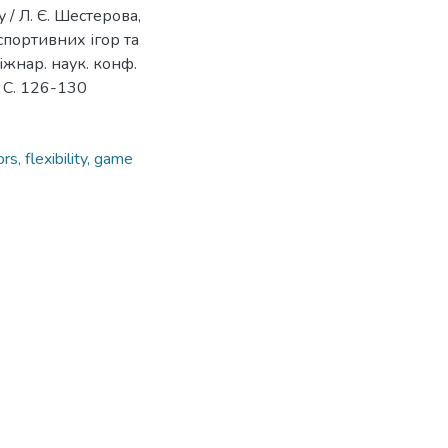
/ Л. Є. Шестерова,
спортивних ігор та
іжнар. наук. конф.
– С. 126-130
rs, flexibility, game