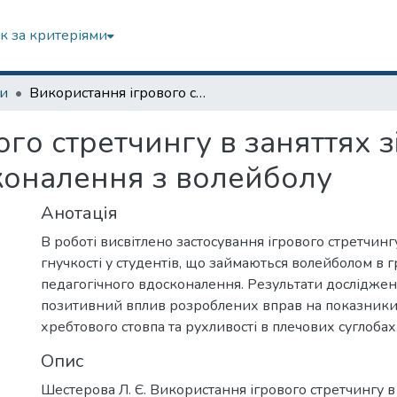
к за критеріями
зи
Використання ігрового стретчингу в заняттях зі спортивно-педагогічного вдосконалення з волейболу
го стретчингу в заняттях з
коналення з волейболу
Анотація
В роботі висвітлено застосування ігрового стретчин
гнучкості у студентів, що займаються волейболом в 
педагогічного вдосконалення. Результати досліджен
позитивний вплив розроблених вправ на показники 
хребтового стовпа та рухливості в плечових суглобах
Опис
Шестерова Л. Є. Використання ігрового стретчингу в 