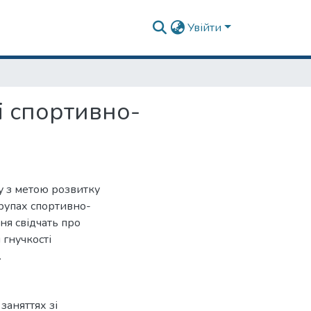
Увійти
і спортивно-
гу з метою розвитку
групах спортивно-
ня свідчать про
гнучкості
.
заняттях зі