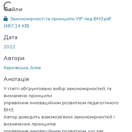
Вантажиться...
Файли
Закономірності та принципи УІР пед.ВНЗ.pdf
(487,14 KB)
Дата
2012
Автори
Харківська, Алла
Анотація
У статті обґрунтовано вибір закономірностей, та
визначено принципи
управління інноваційним розвитком педагогічного
ВНЗ.
Автор доводить взаємозв’язок закономірностей і
визначених принципів
управління інноваційним розвитком, що дає