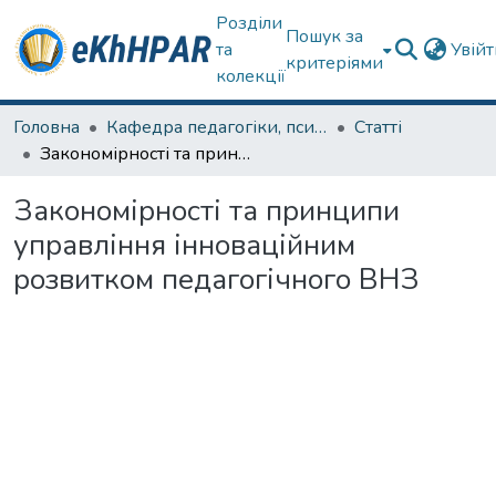
Розділи
Пошук за
та
Увій
критеріями
колекції
Головна
Кафедра педагогіки, психології, початкової освіти та освітнього менеджменту
Статті
Закономірності та принципи управління інноваційним розвитком педагогічного ВНЗ
Закономірності та принципи
управління інноваційним
розвитком педагогічного ВНЗ