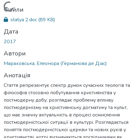
Вантажиться...
Файли
statya 2.doc
(89 KB)
Дата
2017
Автори
Мараховська, Елеонора (Германова де Діас)
Анотація
Стаття репрезентує спектр думок сучасних теологів та
філософів стосовно побутування християнства у
постмодерну добу; розглядає проблему впливу
постмодернізму на християнську догматику та культ,
що має значну актуальність в процесі осмислення
постмодерністської ситуації в культурі. Розглядається
поняття постмодерністської церкви та нових рухів у
християнстві, котрі визначаються дослідниками як