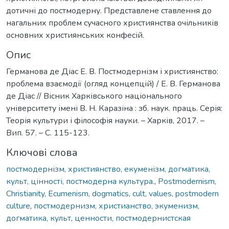
дотичні до постмодерну. Представлене ставлення до
нагальних проблем сучасного християнства очільників
основних християнських конфесій.
Опис
Германова де Діас Е. В. Постмодернізм і християнство:
проблема взаємодії (огляд концепцій) / Е. В. Германова
де Діас // Вісник Харківського національного
університету імені В. Н. Каразіна : зб. наук. праць. Серія:
Теорія культури і філософія науки. – Харків, 2017. –
Вип. 57. – С. 115-123.
Ключові слова
постмодернізм, християнство, екуменізм, догматика,
культ, цінності, постмодерна культура.
,
Postmodernism,
Christianity, Ecumenism, dogmatics, cult, values, postmodern
culture
,
постмодернизм, христианство, экуменизм,
догматика, культ, ценности, постмодернистская