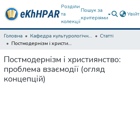
Розділи
Пошук за
та
Увій
критеріями
колекції
Головна
Кафедра культурологічних дисциплін та образотворчого мистецтва
Статті
Постмодернізм і християнство: проблема взаємодії (огляд концепцій)
Постмодернізм і християнство:
проблема взаємодії (огляд
концепцій)