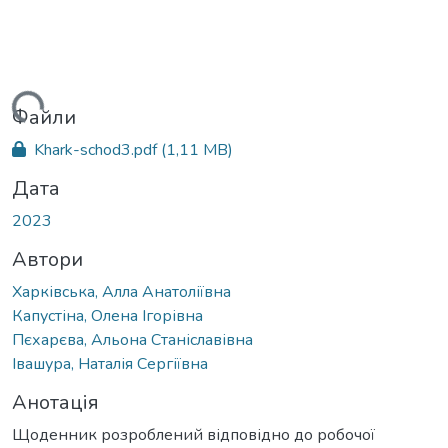
ажиться...
Файли
Khark-schod3.pdf
(1,11 MB)
Дата
2023
Автори
Харківська, Алла Анатоліївна
Капустіна, Олена Ігорівна
Пєхарєва, Альона Станіславівна
Івашура, Наталія Сергіївна
Анотація
Щоденник розроблений відповідно до робочої