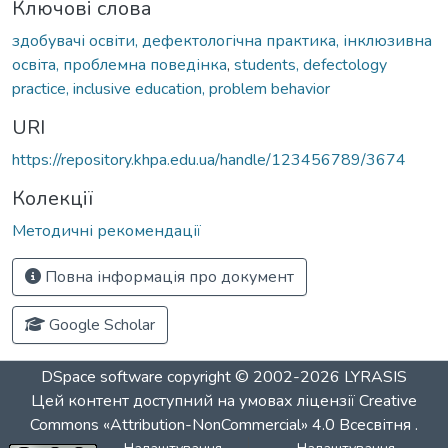
Ключові слова
здобувачі освіти, дефектологічна практика, інклюзивна
освіта, проблемна поведінка
,
students, defectology
practice, inclusive education, problem behavior
URI
https://repository.khpa.edu.ua/handle/123456789/3674
Колекції
Методичні рекомендації
Повна інформація про документ
Google Scholar
DSpace software
copyright © 2002-2026
LYRASIS
Цей контент доступний на умовах ліцензії
Creative
Commons «Attribution-NonCommercial» 4.0 Всесвітня
.