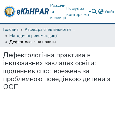
Розділи
Пошук за
та
Увій
критеріями
колекції
Головна
Кафедра спеціальної педагогіки і психології та інклюзивної освіти
Методичні рекомендації
Дефектологічна практика в інклюзивних закладах освіти: щоденник спостережень за проблемною поведінкою дитини з ООП
Дефектологічна практика в
інклюзивних закладах освіти:
щоденник спостережень за
проблемною поведінкою дитини з
ООП