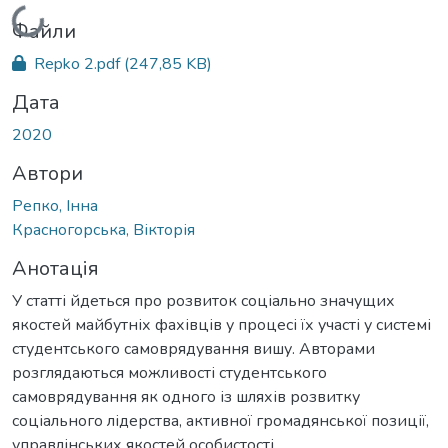
Вантажиться...
Файли
Repko 2.pdf
(247,85 KB)
Дата
2020
Автори
Репко, Інна
Красногорська, Вікторія
Анотація
У статті йдеться про розвиток соціально значущих
якостей майбутніх фахівців у процесі їх участі у системі
студентського самоврядування вишу. Авторами
розглядаються можливості студентського
самоврядування як одного із шляхів розвитку
соціального лідерства, активної громадянської позиції,
управлінських якостей особистості.