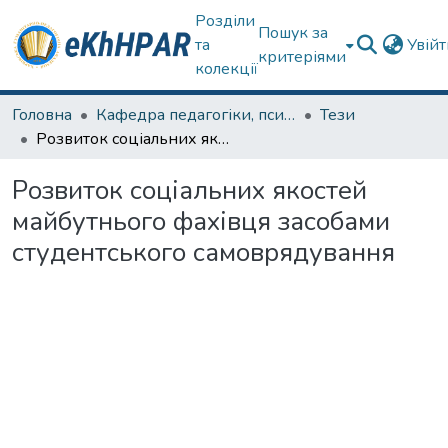
Розділи
Пошук за
та
Увій
критеріями
колекції
Головна
Кафедра педагогіки, психології, початкової освіти та освітнього менеджменту
Тези
Розвиток соціальних якостей майбутнього фахівця засобами студентського самоврядування
Розвиток соціальних якостей
майбутнього фахівця засобами
студентського самоврядування