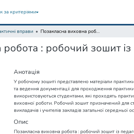
к за критеріями
ктичні вправи
Позакласна виховна робота : робочий зошит із педагогічної практики
робота : робочий зошит із 
Анотація
У робочому зошиті представлено матеріали практики
та ведення документації для проходження практики
використовуються студентами, які проходять практи
виховної роботи. Робочий зошит призначений для ст
викладачів і учителів закладів загальної середньої ос
Опис
Позакласна виховна робота : робочий зошит із педаго