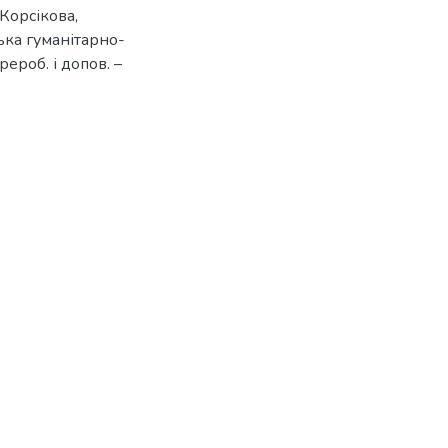
. Корсікова,
ська гуманітарно-
рероб. і допов. –