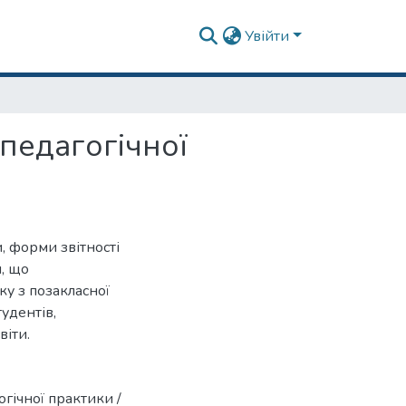
Увійти
педагогічної
, форми звітності
, що
ку з позакласної
удентів,
віти.
гічної практики /