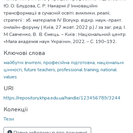
Ю. О. Блудова, С. Р. Накармі // Інноваційні
трансформації в сучасній освіті: виклики, реалії,
стратегії : зб. матеріалів ІV Всеукр. відкр. наук.-практ.
онлайн-форуму ( Київ, 27 жовт. 2022 р.) / за заг. ред. І.
М. Савченко, В. В. Ємець. – Київ : Національний центр
«Мала академія наук України», 2022. – С. 190–192.
Ключові слова
майбутні вчителі, професійна підготовка, національні
цінності
,
future teachers, professional training, national
values
URI
https://repository.khpa.edu.ua/handle/123456789/3244
Колекції
Тези
Повна інформація про документ