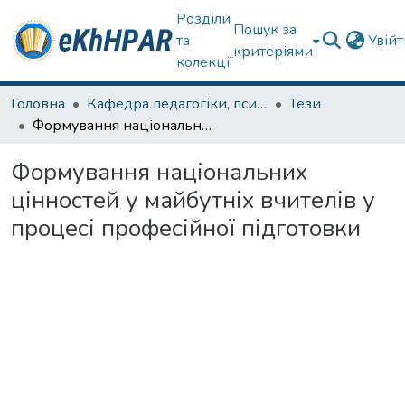
Розділи
Пошук за
та
Увій
критеріями
колекції
Головна
Кафедра педагогіки, психології, початкової освіти та освітнього менеджменту
Тези
Формування національних цінностей у майбутніх вчителів у процесі професійної підготовки
Формування національних
цінностей у майбутніх вчителів у
процесі професійної підготовки