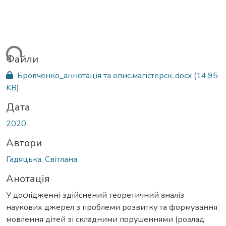
ться...
Файли
Бровченко_аннотація та опис.магістерск..docx
(14,95
KB)
Дата
2020
Автори
Гадяцька, Світлана
Анотація
У дослідженні здійснений теоретичний аналіз
наукових джерел з проблеми розвитку та формування
мовлення дітей зі складними порушеннями (розлад