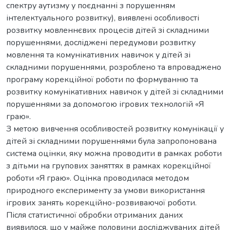
спектру аутизму у поєднанні з порушенням
інтелектуального розвитку), виявлені особливості
розвитку мовленнєвих процесів дітей зі складними
порушеннями, досліджені передумови розвитку
мовлення та комунікативних навичок у дітей зі
складними порушеннями, розроблено та впроваджено
програму корекційної роботи по формуванню та
розвитку комунікативних навичок у дітей зі складними
порушеннями за допомогою ігрових технологій «Я
граю».
З метою вивчення особливостей розвитку комунікації у
дітей зі складними порушеннями була запропонована
система оцінки, яку можна проводити в рамках роботи
з дітьми на групових заняттях в рамках корекційної
роботи «Я граю». Оцінка проводилася методом
природного експерименту за умови використання
ігрових занять корекційно-розвиваючої роботи.
Після статистичної обробки отриманих даних
виявилося, що у майже половини досліджуваних дітей