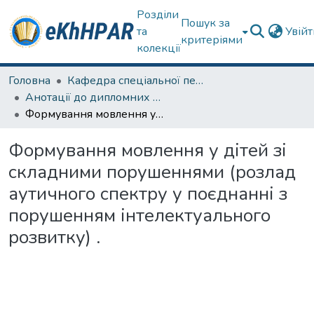
Розділи
Пошук за
та
Увій
критеріями
колекції
Головна
Кафедра спеціальної педагогіки і психології та інклюзивної освіти
Анотації до дипломних робіт
Формування мовлення у дітей зі складними порушеннями (розлад аутичного спектру у поєднанні з порушенням інтелектуального розвитку) .
Формування мовлення у дітей зі
складними порушеннями (розлад
аутичного спектру у поєднанні з
порушенням інтелектуального
розвитку) .