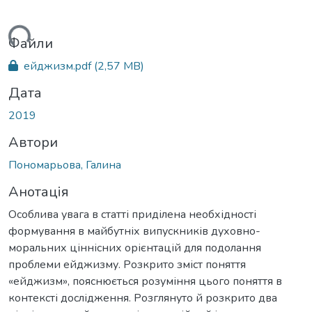
ься...
Файли
ейджизм.pdf
(2,57 MB)
Дата
2019
Автори
Пономарьова, Галина
Анотація
Особлива увага в статті приділена необхідності
формування в майбутніх випускників духовно-
моральних ціннісних орієнтацій для подолання
проблеми ейджизму. Розкрито зміст поняття
«ейджизм», пояснюється розуміння цього поняття в
контексті дослідження. Розглянуто й розкрито два