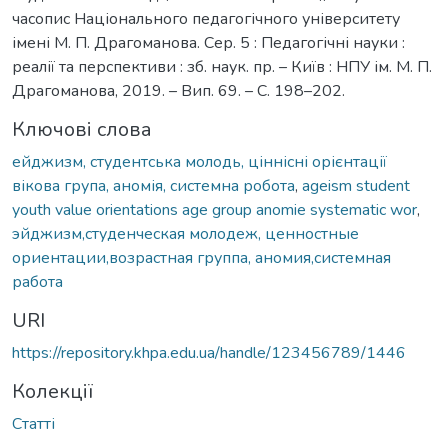
часопис Національного педагогічного університету
імені М. П. Драгоманова. Сер. 5 : Педагогічні науки :
реалії та перспективи : зб. наук. пр. – Київ : НПУ ім. М. П.
Драгоманова, 2019. – Вип. 69. – С. 198–202.
Ключові слова
ейджизм, студентська молодь, ціннісні орієнтації
вікова група, аномія, системна робота
,
ageism student
youth value orientations age group anomie systematic wor
,
эйджизм,студенческая молодеж, ценностные
ориентации,возрастная группа, аномия,системная
работа
URI
https://repository.khpa.edu.ua/handle/123456789/1446
Колекції
Статті