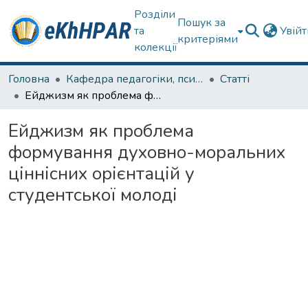
Розділи
Пошук за
та
Увій
критеріями
колекції
Головна
Кафедра педагогіки, психології, початкової освіти та освітнього менеджменту
Статті
Ейджизм як проблема формування духовно-моральних ціннісних орієнтацій у студентської молоді
Ейджизм як проблема
формування духовно-моральних
ціннісних орієнтацій у
студентської молоді