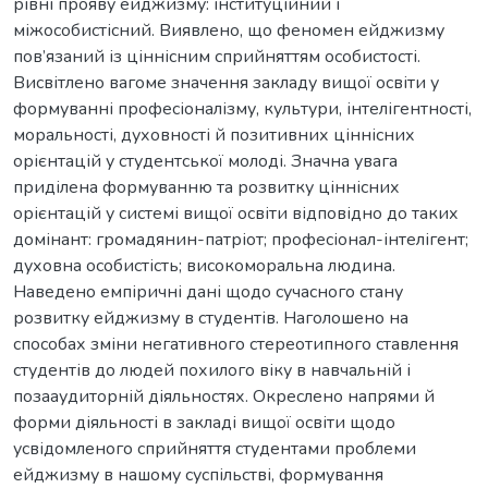
рівні прояву ейджизму: інституційний і
міжособистісний. Виявлено, що феномен ейджизму
пов’язаний із ціннісним сприйняттям особистості.
Висвітлено вагоме значення закладу вищої освіти у
формуванні професіоналізму, культури, інтелігентності,
моральності, духовності й позитивних ціннісних
орієнтацій у студентської молоді. Значна увага
приділена формуванню та розвитку ціннісних
орієнтацій у системі вищої освіти відповідно до таких
домінант: громадянин-патріот; професіонал-інтелігент;
духовна особистість; високоморальна людина.
Наведено емпіричні дані щодо сучасного стану
розвитку ейджизму в студентів. Наголошено на
способах зміни негативного стереотипного ставлення
студентів до людей похилого віку в навчальній і
позааудиторній діяльностях. Окреслено напрями й
форми діяльності в закладі вищої освіти щодо
усвідомленого сприйняття студентами проблеми
ейджизму в нашому суспільстві, формування