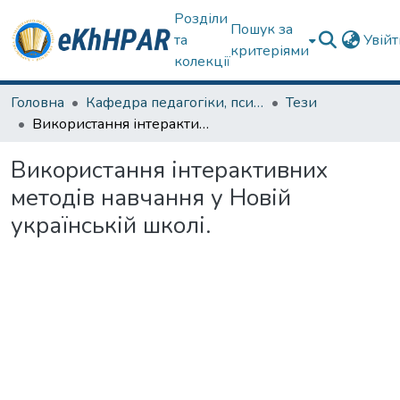
Розділи
Пошук за
та
Увій
критеріями
колекції
Головна
Кафедра педагогіки, психології, початкової освіти та освітнього менеджменту
Тези
Використання інтерактивних методів навчання у Новій українській школі.
Використання інтерактивних
методів навчання у Новій
українській школі.