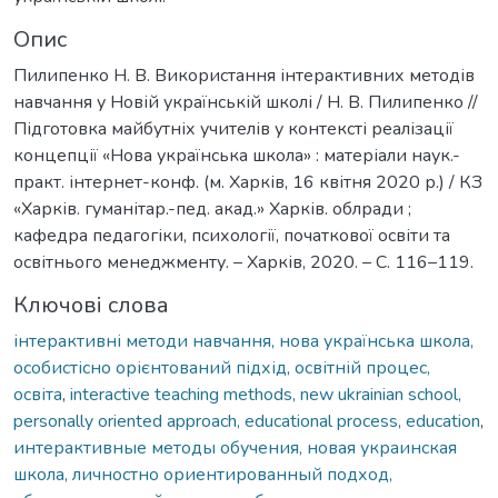
Опис
Пилипенко Н. В. Використання інтерактивних методів
навчання у Новій українській школі / Н. В. Пилипенко //
Підготовка майбутніх учителів у контексті реалізації
концепції «Нова українська школа» : матеріали наук.-
практ. інтернет-конф. (м. Харків, 16 квітня 2020 р.) / КЗ
«Харків. гуманітар.-пед. акад.» Харків. облради ;
кафедра педагогіки, психології, початкової освіти та
освітнього менеджменту. – Харків, 2020. – С. 116–119.
Ключові слова
інтерактивні методи навчання, нова українська школа,
особистісно орієнтований підхід, освітній процес,
освіта
,
interactive teaching methods, new ukrainian school,
personally oriented approach, educational process, education
,
интерактивные методы обучения, новая украинская
школа, личностно ориентированный подход,