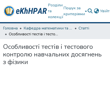
Розділи
Пошук за
та
Увій
критеріями
колекції
Головна
Кафедра математики та фізики
Статті
Особливості тестів і тестового контролю навчальних досягнень з фізики
Особливості тестів і тестового
контролю навчальних досягнень
з фізики