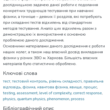
дослідницькою задачею даної роботи є подолання
конкретних труднощів тестування при навчанні
фізики, а точніше – деяких її розділів, які потребують
при складанні тестів відхилень від стандартних
методів тестування. Аналіз цих відхилень разом з
демонстрацією їх використання є основною
проблемою даного дослідження.
Основними матеріалами даного дослідження є роботи
наших колег, а також наш власний досвід викладання
фізики у різних ЗВО м. Харкова. Більшість власних
матеріалів було статистично оброблено.
Ключові слова
тест
,
тестовий контроль
,
рівень складності
,
правильна
відповідь
,
фізика
,
квантова фізика
,
явище
,
процес
,
testing
,
assessment
,
level of complexity
,
correct response
,
physics
,
quantum physics
,
phenomenon
,
process
Бібліографічний опис