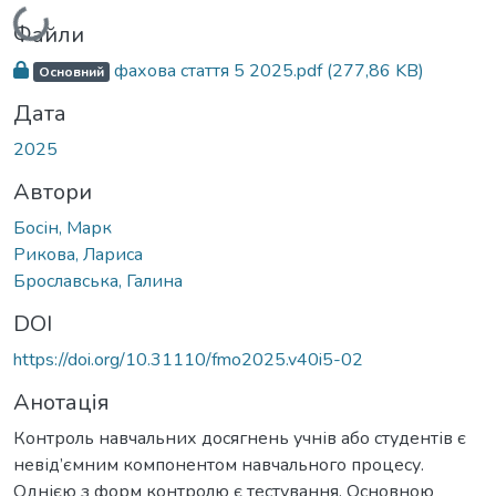
Вантажиться...
Файли
фахова стаття 5 2025.pdf
(277,86 KB)
Основний
Дата
2025
Автори
Босін, Марк
Рикова, Лариса
Брославська, Галина
DOI
https://doi.org/10.31110/fmo2025.v40i5-02
Анотація
Контроль навчальних досягнень учнів або студентів є
невід’ємним компонентом навчального процесу.
Однією з форм контролю є тестування. Основною