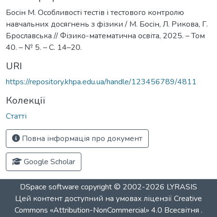
Босін М. Особливості тестів і тестового контролю
навчальних досягнень з фізики / М. Босін, Л. Рикова, Г.
Брославська // Фізико-математична освіта, 2025. – Том
40. – № 5. – С. 14–20.
URI
https://repository.khpa.edu.ua/handle/123456789/4811
Колекції
Статті
Повна інформація про документ
Google Scholar
DSpace software
copyright © 2002-2026
LYRASIS
Цей контент доступний на умовах ліцензії
Creative
Commons «Attribution-NonCommercial» 4.0 Всесвітня
.