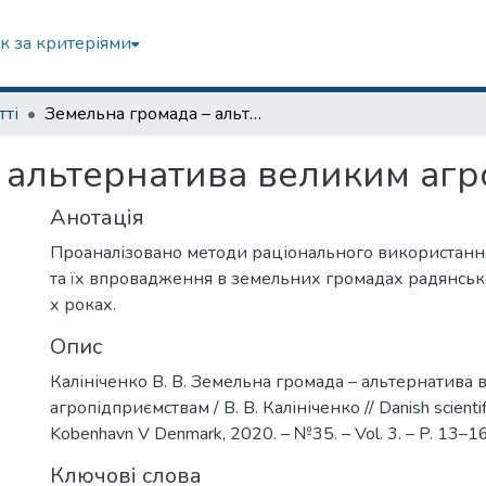
к за критеріями
тті
Земельна громада – альтернатива великим агропідприємствам
 альтернатива великим аг
Анотація
Проаналізовано методи раціонального використанн
та їх впровадження в земельних громадах радянськ
х роках.
Опис
Калініченко В. В. Земельна громада – альтернатива
агропідприємствам / В. В. Калініченко // Danish scientifi
Kobenhavn V Denmark, 2020. – №35. – Vol. 3. – P. 13–16
Ключові слова