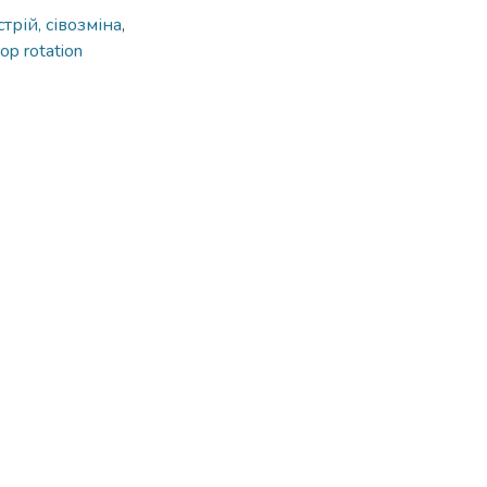
трій, сівозміна
,
op rotation