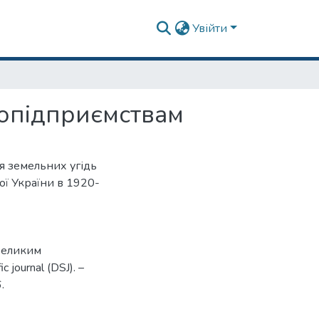
Увійти
ропідприємствам
я земельних угідь
ої України в 1920-
 великим
c journal (DSJ). –
.