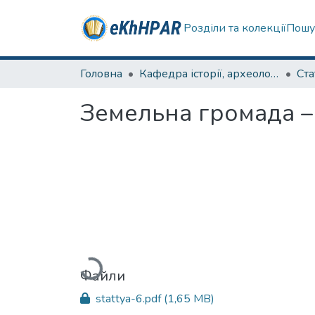
Розділи та колекції
Пошу
Головна
Кафедра історії, археології та гуманітарних наук
Ста
Земельна громада –
Вантажиться...
Файли
stattya-6.pdf
(1,65 MB)