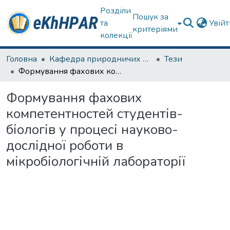
Розділи
Пошук за
та
Увій
критеріями
колекції
Головна
Кафедра природничих наук та здоров'язбереження
Тези
Формування фахових компетентностей студентів-біологів у процесі науково-дослідної роботи в мікробіологічній лабораторії
Формування фахових
компетентностей студентів-
біологів у процесі науково-
дослідної роботи в
мікробіологічній лабораторії