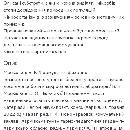
Описані субстрати, з яких можна виділяти мікробів,
етапи дослідження природних популяцій
мікроорганізмів із зазначенням основних методичних
прийомів.
Проаналізований матеріал може бути використаний
під час викладання та вивчення широкого ряду
дисциплін, а також для формування
міждисциплінарних зв’язків.
Опис
Москальов В. Б. Формування фахових
компетентностей студентів-біологів у процесі науково-
дослідної роботи в мікробіологічній лабораторії / В. Б
Москальов, О. О. Пальчик // Підвищення якості
національної освіти у контексті викликів сьогодення :
матеріали Регіон. наук.-практ. конф. (Харків, 26 травня
2022 р.) / за заг. ред. Г. Ф. Пономарьової; Комунальний
заклад «Харківська гуманітарно-педагогічна академія»
Харківської обласної ради. – Харків : ФОП Петров В. В.,