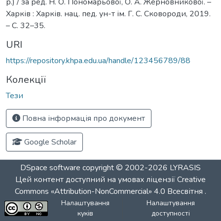
р.) / за ред. Н. О. Пономарьової, О. А. Жерновникової. –
Харків : Харків. нац. пед. ун-т ім. Г. С. Сковороди, 2019.
– С. 32–35.
URI
https://repository.khpa.edu.ua/handle/123456789/88
Колекції
Тези
Повна інформація про документ
Google Scholar
DSpace software
copyright © 2002-2026
LYRASIS
Цей контент доступний на умовах ліцензії
Creative
Commons «Attribution-NonCommercial» 4.0 Всесвітня
.
Налаштування
Налаштування
куків
доступності