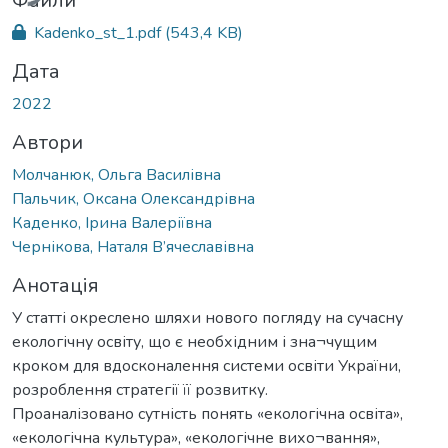
Файли
Kadenko_st_1.pdf
(543,4 KB)
Дата
2022
Автори
Молчанюк, Ольга Василівна
Пальчик, Оксана Олександрівна
Каденко, Ірина Валеріївна
Чернікова, Наталя В’ячеславівна
Анотація
У статті окреслено шляхи нового погляду на сучасну
екологічну освіту, що є необхідним і зна¬чущим
кроком для вдосконалення системи освіти України,
розроблення стратегії її розвитку.
Проаналізовано сутність понять «екологічна освіта»,
«екологічна культура», «екологічне вихо¬вання»,