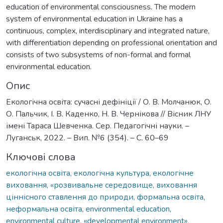
education of environmental consciousness. The modern
system of environmental education in Ukraine has a
continuous, complex, interdisciplinary and integrated nature,
with differentiation depending on professional orientation and
consists of two subsystems of non-formal and formal
environmental education.
Опис
Екологічна освіта: сучасні дефініції / О. В. Молчанюк, О.
О. Пальчик, І. В. Каденко, Н. В. Чернікова // Вісник ЛНУ
імені Тараса Шевченка. Сер. Педагогічні науки. –
Луганськ, 2022. – Вип. №6 (354). – С. 60–69
Ключові слова
екологічна освіта, екологічна культура, екологічне
виховання, «розвивальне середовище, виховання
ціннісного ставлення до природи, формальна освіта,
неформальна освіта
,
environmental education,
environmental culture, «developmental environment»,