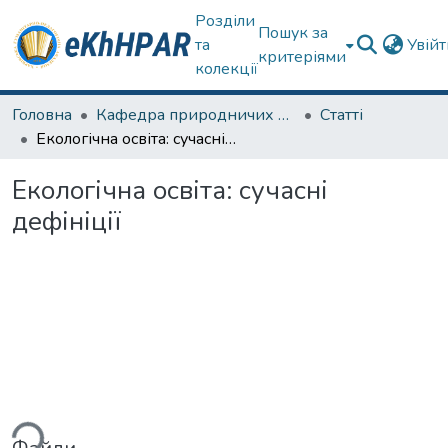
Розділи
Пошук за
та
Увій
критеріями
колекції
Головна
Кафедра природничих наук та здоров'язбереження
Статті
Екологічна освіта: сучасні дефініції
Екологічна освіта: сучасні
дефініції
житься...