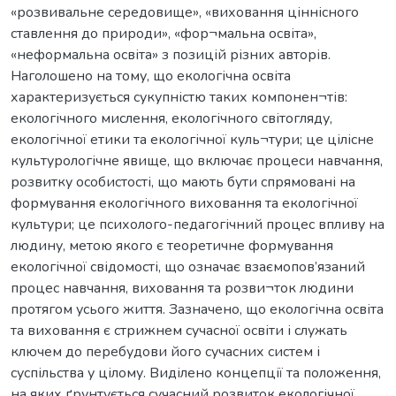
«розвивальне середовище», «виховання ціннісного
ставлення до природи», «фор¬мальна освіта»,
«неформальна освіта» з позицій різних авторів.
Наголошено на тому, що екологічна освіта
характеризується сукупністю таких компонен¬тів:
екологічного мислення, екологічного світогляду,
екологічної етики та екологічної куль¬тури; це цілісне
культурологічне явище, що включає процеси навчання,
розвитку особистості, що мають бути спрямовані на
формування екологічного виховання та екологічної
культури; це психолого-педагогічний процес впливу на
людину, метою якого є теоретичне формування
екологічної свідомості, що означає взаємопов’язаний
процес навчання, виховання та розви¬ток людини
протягом усього життя. Зазначено, що екологічна освіта
та виховання є стрижнем сучасної освіти і служать
ключем до перебудови його сучасних систем і
суспільства у цілому. Виділено концепції та положення,
на яких ґрунтується сучасний розвиток екологічної